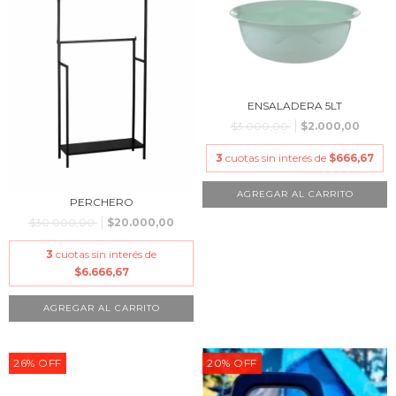
ENSALADERA 5LT
$3.000,00
$2.000,00
3
cuotas sin interés de
$666,67
PERCHERO
$30.000,00
$20.000,00
3
cuotas sin interés de
$6.666,67
26
%
OFF
20
%
OFF