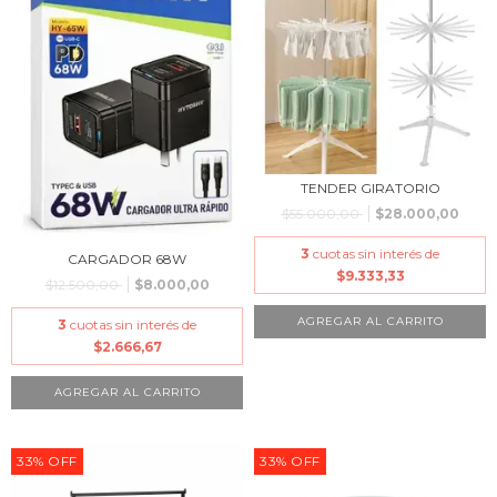
TENDER GIRATORIO
$55.000,00
$28.000,00
3
cuotas sin interés de
CARGADOR 68W
$9.333,33
$12.500,00
$8.000,00
3
cuotas sin interés de
$2.666,67
33
%
OFF
33
%
OFF