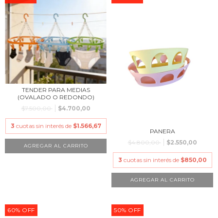
TENDER PARA MEDIAS
(OVALADO O REDONDO)
$7.500,00
$4.700,00
3
cuotas sin interés de
$1.566,67
PANERA
$4.800,00
$2.550,00
3
cuotas sin interés de
$850,00
60
%
OFF
50
%
OFF