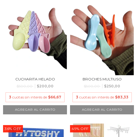
CUCHARITA HELADO
BROCHES MULTIUSO
$500,00
$200,00
$500,00
$250,00
3
cuotas sin interés de
$66,67
3
cuotas sin interés de
$83,33
36
%
OFF
49
%
OFF