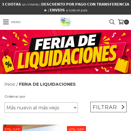
𝟯 𝗖𝗨𝗢𝗧𝗔𝗦 sin interés | 𝗗𝗘𝗦𝗖𝗨𝗘𝗡𝗧𝗢 𝗣𝗢𝗥 𝗣𝗔𝗚𝗢 𝗖𝗢𝗡 𝗧𝗥𝗔𝗡𝗦𝗙𝗘𝗥𝗘𝗡𝗖𝗜𝗔
🔥 | 𝗘𝗡𝗩𝗜𝗢𝗦 a todo el país
MENÚ
0
Inicio
/
FERIA DE LIQUIDACIONES
Ordenar por
FILTRAR
37
%
OFF
47
%
OFF