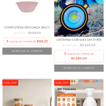
COMPOTERA REDONDA 350CC
$637,00
$469,00
LINTERNA COB 6433 OM JY-819
3
cuotas sin interés de
$156,33
$11.550,00
$9.240,00
3
cuotas sin interés de
$3.080,00
20
%
OFF
20
%
OFF