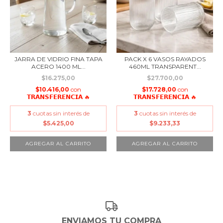
JARRA DE VIDRIO FINA TAPA
PACK X 6 VASOS RAYADOS
ACERO 1400 ML...
460ML TRANSPARENT...
$16.275,00
$27.700,00
$10.416,00
con
$17.728,00
con
𝗧𝗥𝗔𝗡𝗦𝗙𝗘𝗥𝗘𝗡𝗖𝗜𝗔 🔥
𝗧𝗥𝗔𝗡𝗦𝗙𝗘𝗥𝗘𝗡𝗖𝗜𝗔 🔥
3
cuotas sin interés de
3
cuotas sin interés de
$5.425,00
$9.233,33
ENVIAMOS TU COMPRA