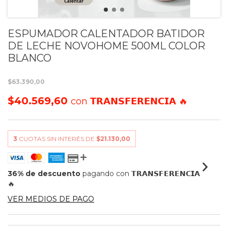
ESPUMADOR CALENTADOR BATIDOR
DE LECHE NOVOHOME 500ML COLOR
BLANCO
$63.390,00
$40.569,60
con
𝗧𝗥𝗔𝗡𝗦𝗙𝗘𝗥𝗘𝗡𝗖𝗜𝗔 🔥
3
CUOTAS SIN INTERÉS DE
$21.130,00
36% de descuento
pagando con 𝗧𝗥𝗔𝗡𝗦𝗙𝗘𝗥𝗘𝗡𝗖𝗜𝗔
🔥
VER MEDIOS DE PAGO