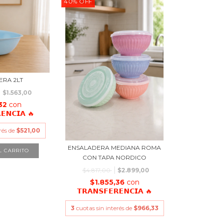
40
%
OFF
ERA 2LT
$1.563,00
,32
con
𝗘𝗡𝗖𝗜𝗔 🔥
rés de
$521,00
ENSALADERA MEDIANA ROMA
CON TAPA NORDICO
$4.817,00
$2.899,00
$1.855,36
con
𝗧𝗥𝗔𝗡𝗦𝗙𝗘𝗥𝗘𝗡𝗖𝗜𝗔 🔥
3
cuotas sin interés de
$966,33