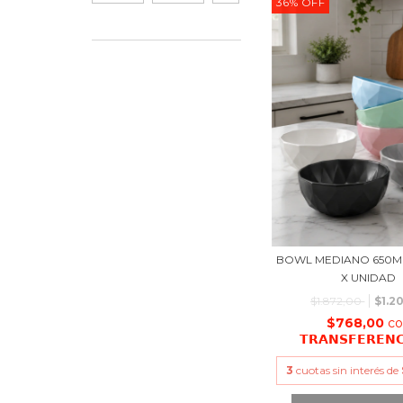
36
%
OFF
BOWL MEDIANO 650ML
X UNIDAD
$1.872,00
$1.2
$768,00
c
𝗧𝗥𝗔𝗡𝗦𝗙𝗘𝗥𝗘𝗡
3
cuotas sin interés de