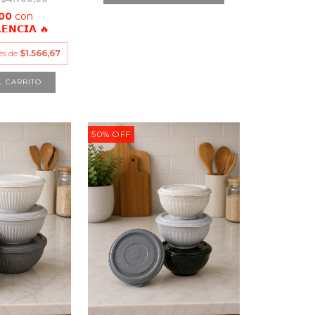
,00
con
𝗘𝗡𝗖𝗜𝗔 🔥
rés de
$1.566,67
L CARRITO
50
%
OFF