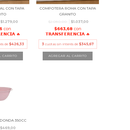
UAL CON TAPA
COMPOTERA ROMA CON TAPA
ITO
GRANITO
$1.279,00
$2.080,00
$1.037,00
56
con
$663,68
con
𝗘𝗡𝗖𝗜𝗔 🔥
𝗧𝗥𝗔𝗡𝗦𝗙𝗘𝗥𝗘𝗡𝗖𝗜𝗔 🔥
rés de
$426,33
3
cuotas sin interés de
$345,67
DONDA 350CC
$469,00