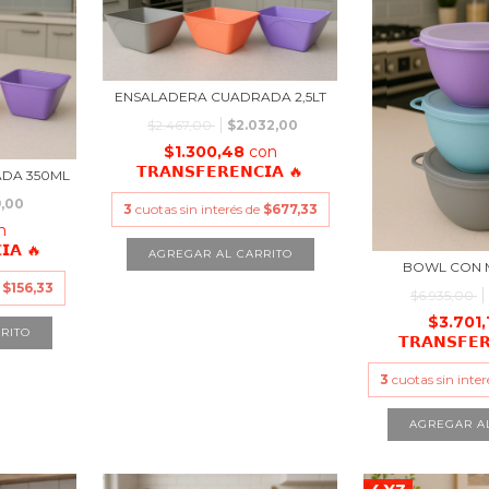
ENSALADERA CUADRADA 2,5LT
$2.467,00
$2.032,00
$1.300,48
con
𝗧𝗥𝗔𝗡𝗦𝗙𝗘𝗥𝗘𝗡𝗖𝗜𝗔 🔥
DA 350ML
,00
3
cuotas sin interés de
$677,33
n
𝗜𝗔 🔥
BOWL CON M
e
$156,33
$6.935,00
$3.701
𝗧𝗥𝗔𝗡𝗦𝗙𝗘
3
cuotas sin inte