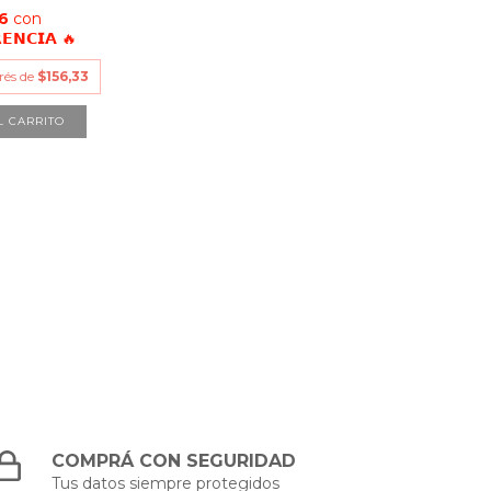
16
con
𝗘𝗡𝗖𝗜𝗔 🔥
erés de
$156,33
COMPRÁ CON SEGURIDAD
Tus datos siempre protegidos