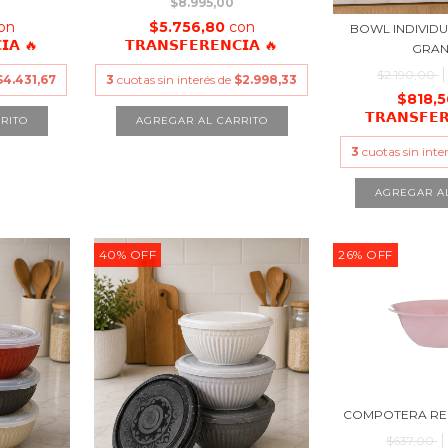
$8.995,00
on
$5.756,80
con
BOWL INDIVID
𝗜𝗔 🔥
𝗧𝗥𝗔𝗡𝗦𝗙𝗘𝗥𝗘𝗡𝗖𝗜𝗔 🔥
GRAN
$2.190,00
$4.431,67
3
cuotas sin interés de
$2.998,33
$818,
𝗧𝗥𝗔𝗡𝗦𝗙𝗘
3
cuotas sin inte
40
%
OFF
26
%
OFF
COMPOTERA RE
$637,00