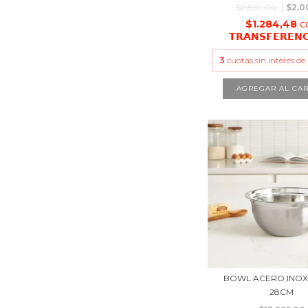
$2.859,00
$2.0
$1.284,48
c
𝗧𝗥𝗔𝗡𝗦𝗙𝗘𝗥𝗘𝗡
3
cuotas sin interés de
AGREGAR AL CAR
BOWL ACERO INOX
28CM