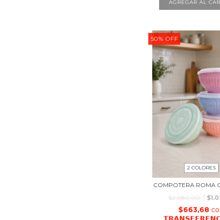
AGREGAR AL CAR
50
%
OFF
2 COLORES
COMPOTERA ROMA C
$2.080,00
$1.0
$663,68
co
𝗧𝗥𝗔𝗡𝗦𝗙𝗘𝗥𝗘𝗡