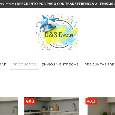
 sin interés | 𝗗𝗘𝗦𝗖𝗨𝗘𝗡𝗧𝗢 𝗣𝗢𝗥 𝗣𝗔𝗚𝗢 𝗖𝗢𝗡 𝗧𝗥𝗔𝗡𝗦𝗙𝗘𝗥𝗘𝗡𝗖𝗜𝗔 🔥 | 𝗘𝗡𝗩𝗜𝗢
RAR
PRODUCTOS
ENVIOS Y ENTREGAS
PREGUNTAS FRE
4X3
4X3