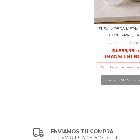
ENSALADERA MEDIA
CON TAPA QUAL
$4.817,00
$2.8
$1.855,36
c
𝗧𝗥𝗔𝗡𝗦𝗙𝗘𝗥𝗘𝗡
3
cuotas sin interés d
ENVIAMOS TU COMPRA
EL ENVIO ES A CARGO DE EL