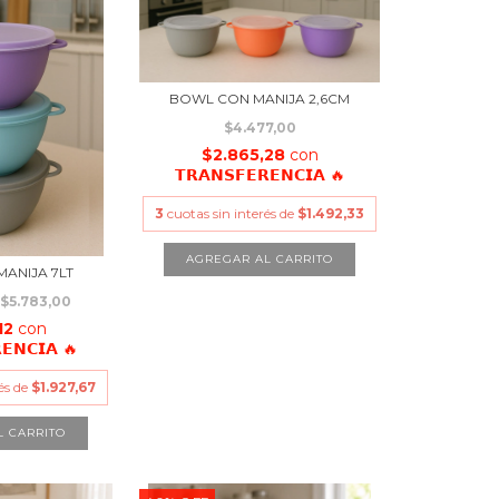
BOWL CON MANIJA 2,6CM
$4.477,00
$2.865,28
con
𝗧𝗥𝗔𝗡𝗦𝗙𝗘𝗥𝗘𝗡𝗖𝗜𝗔 🔥
3
cuotas sin interés de
$1.492,33
ANIJA 7LT
$5.783,00
,12
con
𝗘𝗡𝗖𝗜𝗔 🔥
rés de
$1.927,67