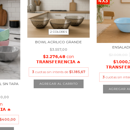
4X3
2 COLORES
BOWL ACRILICO GRANDE
ENSALAD
$3.557,00
$2.008,00
$2.276,48
con
$1.000
𝗧𝗥𝗔𝗡𝗦𝗙𝗘𝗥𝗘𝗡𝗖𝗜𝗔 🔥
𝗧𝗥𝗔𝗡𝗦𝗙𝗘
3
cuotas sin interés de
$1.185,67
3
cuotas sin inte
 SIN TAPA
AGREGAR AL CARRITO
00,00
on
𝗜𝗔 🔥
$400,00