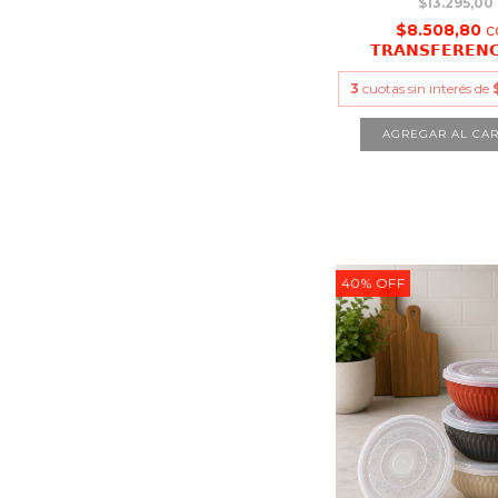
$13.295,00
$8.508,80
c
𝗧𝗥𝗔𝗡𝗦𝗙𝗘𝗥𝗘𝗡
3
cuotas sin interés de
40
%
OFF