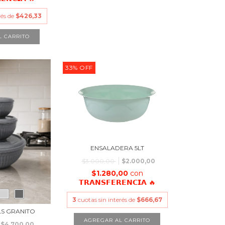
rés de
$426,33
L CARRITO
33
%
OFF
ENSALADERA 5LT
$3.000,00
$2.000,00
$1.280,00
con
𝗧𝗥𝗔𝗡𝗦𝗙𝗘𝗥𝗘𝗡𝗖𝗜𝗔 🔥
3
cuotas sin interés de
$666,67
LS GRANITO
$4.700,00