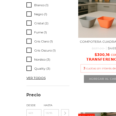
Blanco (1)
Negro (1)
Cristal (2)
Fume (1)
Gris Claro (1)
COMPOTERA CUADRA
$637,00
$469
Gris Oscuro (1)
$300,16
co
𝗧𝗥𝗔𝗡𝗦𝗙𝗘𝗥𝗘𝗡
Nordico (3)
3
cuotas sin interés d
Quality (3)
VER TODOS
Precio
DESDE
HASTA