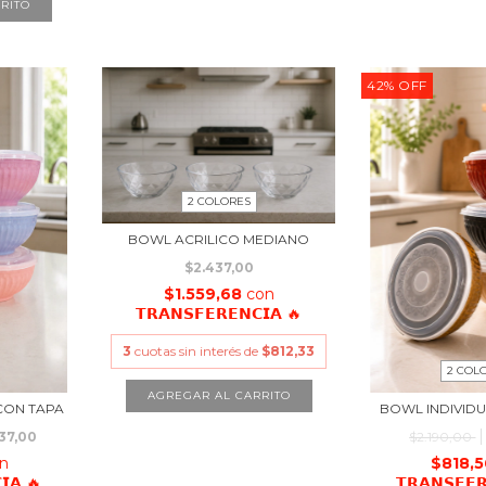
RITO
42
%
OFF
2 COLORES
BOWL ACRILICO MEDIANO
$2.437,00
$1.559,68
con
𝗧𝗥𝗔𝗡𝗦𝗙𝗘𝗥𝗘𝗡𝗖𝗜𝗔 🔥
3
cuotas sin interés de
$812,33
2 COL
AGREGAR AL CARRITO
ON TAPA
BOWL INDIVID
37,00
$2.190,00
n
$818,
𝗜𝗔 🔥
𝗧𝗥𝗔𝗡𝗦𝗙𝗘