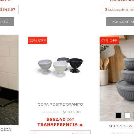
e
$345,67
3
cuotas sin inte
RITO
AGREGAR A
23
%
OFF
47
%
OFF
COPA POSTRE GRANITO
$1.336,00
$1.035,00
$662,40
con
𝗧𝗥𝗔𝗡𝗦𝗙𝗘𝗥𝗘𝗡𝗖𝗜𝗔 🔥
SET X 3 BOW
ROSCA
$8.890,00