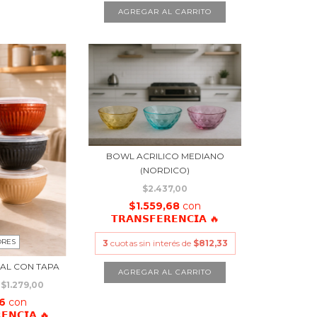
BOWL ACRILICO MEDIANO
(NORDICO)
$2.437,00
$1.559,68
con
𝗧𝗥𝗔𝗡𝗦𝗙𝗘𝗥𝗘𝗡𝗖𝗜𝗔 🔥
ORES
3
cuotas sin interés de
$812,33
UAL CON TAPA
$1.279,00
56
con
𝗘𝗡𝗖𝗜𝗔 🔥