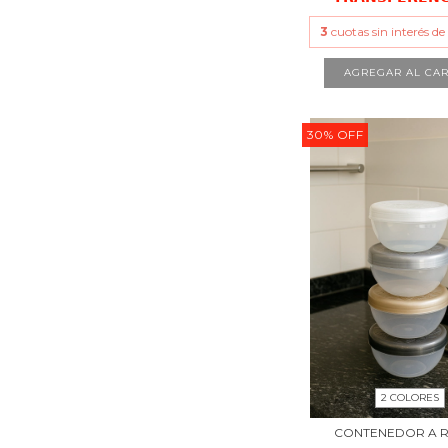
3
cuotas sin interés d
AGREGAR AL CAR
30
%
OFF
2 COLORES
CONTENEDOR A 