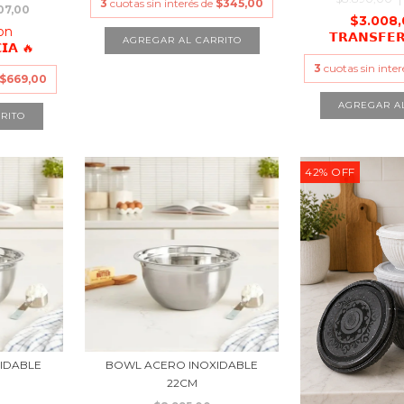
3
cuotas sin interés de
$345,00
07,00
$3.008
on
𝗧𝗥𝗔𝗡𝗦𝗙𝗘
𝗜𝗔 🔥
3
cuotas sin inte
$669,00
AGREGAR A
RITO
42
%
OFF
IDABLE
BOWL ACERO INOXIDABLE
22CM