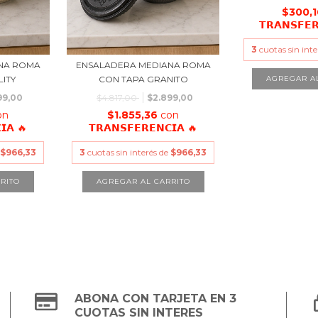
$300,
𝗧𝗥𝗔𝗡𝗦𝗙𝗘
3
cuotas sin int
NA ROMA
ENSALADERA MEDIANA ROMA
ITY
CON TAPA GRANITO
99,00
$4.817,00
$2.899,00
on
$1.855,36
con
𝗜𝗔 🔥
𝗧𝗥𝗔𝗡𝗦𝗙𝗘𝗥𝗘𝗡𝗖𝗜𝗔 🔥
e
$966,33
3
cuotas sin interés de
$966,33
ABONA CON TARJETA EN 3
CUOTAS SIN INTERES