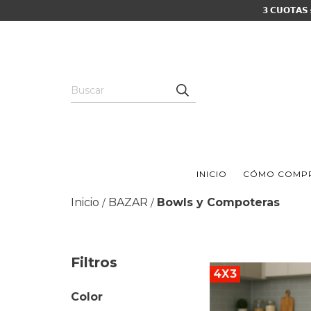
𝟯 𝗖𝗨𝗢𝗧𝗔𝗦
INICIO
CÓMO COMP
Inicio
BAZAR
Bowls y Compoteras
/
/
Filtros
4X3
Color