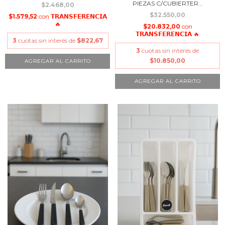
PIEZAS C/CUBIERTER...
$2.468,00
$32.550,00
$1.579,52
con
𝗧𝗥𝗔𝗡𝗦𝗙𝗘𝗥𝗘𝗡𝗖𝗜𝗔
🔥
$20.832,00
con
𝗧𝗥𝗔𝗡𝗦𝗙𝗘𝗥𝗘𝗡𝗖𝗜𝗔 🔥
3
cuotas sin interés de
$822,67
3
cuotas sin interés de
$10.850,00
AGREGAR AL CARRITO