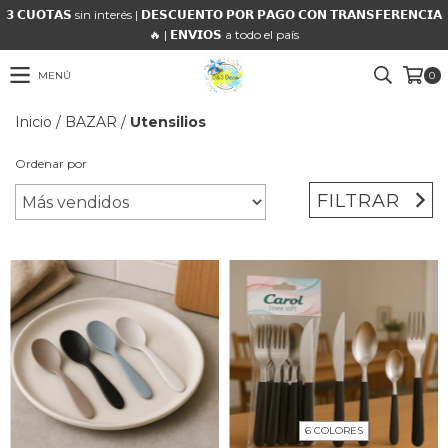
𝟯 𝗖𝗨𝗢𝗧𝗔𝗦 sin interés | 𝗗𝗘𝗦𝗖𝗨𝗘𝗡𝗧𝗢 𝗣𝗢𝗥 𝗣𝗔𝗚𝗢 𝗖𝗢𝗡 𝗧𝗥𝗔𝗡𝗦𝗙𝗘𝗥𝗘𝗡𝗖𝗜𝗔
🔥 | 𝗘𝗡𝗩𝗜𝗢𝗦 a todo el país
MENÚ
0
Inicio
/
BAZAR
/
Utensilios
Ordenar por
FILTRAR
6 COLORES