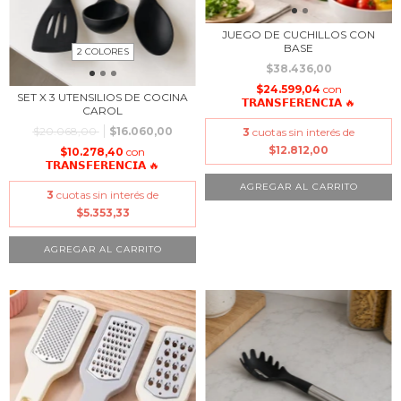
JUEGO DE CUCHILLOS CON
BASE
2 COLORES
$38.436,00
$24.599,04
con
SET X 3 UTENSILIOS DE COCINA
𝗧𝗥𝗔𝗡𝗦𝗙𝗘𝗥𝗘𝗡𝗖𝗜𝗔 🔥
CAROL
$20.068,00
$16.060,00
3
cuotas sin interés de
$12.812,00
$10.278,40
con
𝗧𝗥𝗔𝗡𝗦𝗙𝗘𝗥𝗘𝗡𝗖𝗜𝗔 🔥
AGREGAR AL CARRITO
3
cuotas sin interés de
$5.353,33
AGREGAR AL CARRITO