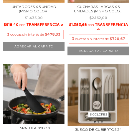
UNTADORES X 5 UNIDAD
CUCHARAS LARGAS X 5
(MISMO COLOR)
UNIDADES (MISMO COLO...
$1.435,00
$2.162,00
$918,40
con
𝗧𝗥𝗔𝗡𝗦𝗙𝗘𝗥𝗘𝗡𝗖𝗜𝗔 🔥
$1.383,68
con
𝗧𝗥𝗔𝗡𝗦𝗙𝗘𝗥𝗘𝗡𝗖𝗜𝗔
🔥
3
cuotas sin interés de
$478,33
3
cuotas sin interés de
$720,67
6 COLORES
ESPATULA NYLON
JUEGO DE CUBIERTOS 24