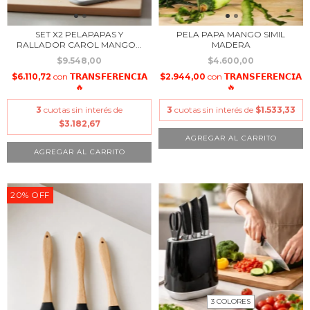
SET X2 PELAPAPAS Y
PELA PAPA MANGO SIMIL
RALLADOR CAROL MANGO...
MADERA
$9.548,00
$4.600,00
$6.110,72
con
𝗧𝗥𝗔𝗡𝗦𝗙𝗘𝗥𝗘𝗡𝗖𝗜𝗔
$2.944,00
con
𝗧𝗥𝗔𝗡𝗦𝗙𝗘𝗥𝗘𝗡𝗖𝗜𝗔
🔥
🔥
3
cuotas sin interés de
3
cuotas sin interés de
$1.533,33
$3.182,67
20
%
OFF
3 COLORES