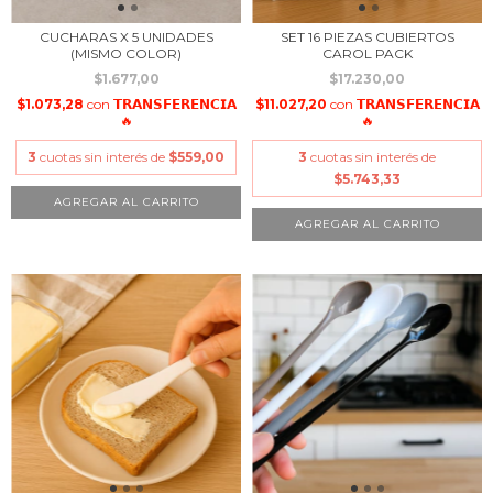
CUCHARAS X 5 UNIDADES
SET 16 PIEZAS CUBIERTOS
(MISMO COLOR)
CAROL PACK
$1.677,00
$17.230,00
$1.073,28
con
𝗧𝗥𝗔𝗡𝗦𝗙𝗘𝗥𝗘𝗡𝗖𝗜𝗔
$11.027,20
con
𝗧𝗥𝗔𝗡𝗦𝗙𝗘𝗥𝗘𝗡𝗖𝗜𝗔
🔥
🔥
3
cuotas sin interés de
$559,00
3
cuotas sin interés de
$5.743,33
AGREGAR AL CARRITO