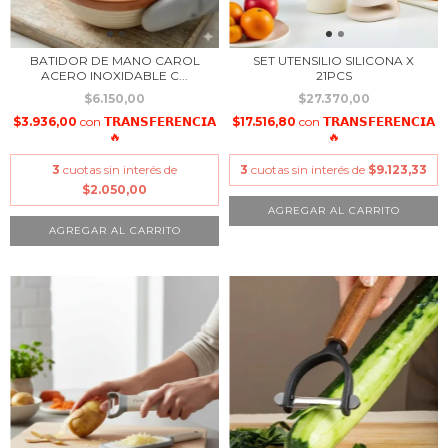
BATIDOR DE MANO CAROL
SET UTENSILIO SILICONA X
ACERO INOXIDABLE C...
21PCS
$6.150,00
$27.370,00
$3.936,00
con
𝗧𝗥𝗔𝗡𝗦𝗙𝗘𝗥𝗘𝗡𝗖𝗜𝗔
$17.516,80
con
𝗧𝗥𝗔𝗡𝗦𝗙𝗘𝗥𝗘𝗡𝗖𝗜𝗔
🔥
🔥
3
cuotas sin interés de
3
cuotas sin interés de
$9.123,33
$2.050,00