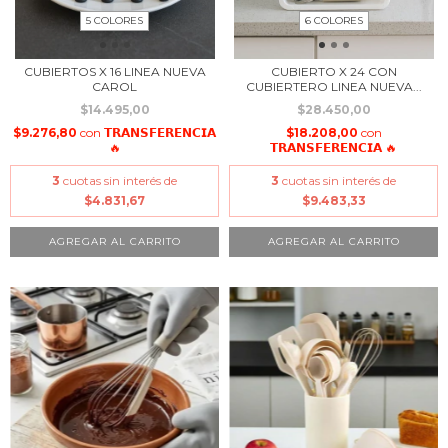
5 COLORES
6 COLORES
CUBIERTOS X 16 LINEA NUEVA
CUBIERTO X 24 CON
CAROL
CUBIERTERO LINEA NUEVA...
$14.495,00
$28.450,00
$9.276,80
con
𝗧𝗥𝗔𝗡𝗦𝗙𝗘𝗥𝗘𝗡𝗖𝗜𝗔
$18.208,00
con
🔥
𝗧𝗥𝗔𝗡𝗦𝗙𝗘𝗥𝗘𝗡𝗖𝗜𝗔 🔥
3
cuotas sin interés de
3
cuotas sin interés de
$4.831,67
$9.483,33
AGREGAR AL CARRITO
AGREGAR AL CARRITO