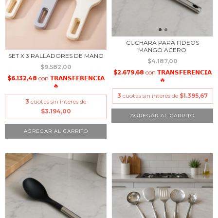
CUCHARA PARA FIDEOS
MANGO ACERO
SET X 3 RALLADORES DE MANO
$4.187,00
$9.582,00
$2.679,68
con
𝗧𝗥𝗔𝗡𝗦𝗙𝗘𝗥𝗘𝗡𝗖𝗜𝗔
$6.132,48
con
𝗧𝗥𝗔𝗡𝗦𝗙𝗘𝗥𝗘𝗡𝗖𝗜𝗔
🔥
🔥
3
cuotas sin interés de
$1.395,67
3
cuotas sin interés de
$3.194,00