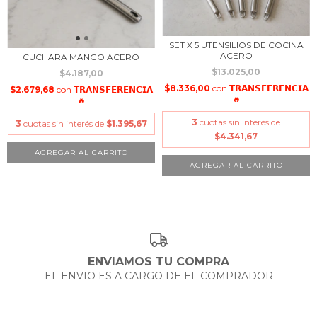
SET X 5 UTENSILIOS DE COCINA
ACERO
CUCHARA MANGO ACERO
$13.025,00
$4.187,00
$8.336,00
con
𝗧𝗥𝗔𝗡𝗦𝗙𝗘𝗥𝗘𝗡𝗖𝗜𝗔
$2.679,68
con
𝗧𝗥𝗔𝗡𝗦𝗙𝗘𝗥𝗘𝗡𝗖𝗜𝗔
🔥
🔥
3
cuotas sin interés de
3
cuotas sin interés de
$1.395,67
$4.341,67
ENVIAMOS TU COMPRA
EL ENVIO ES A CARGO DE EL COMPRADOR