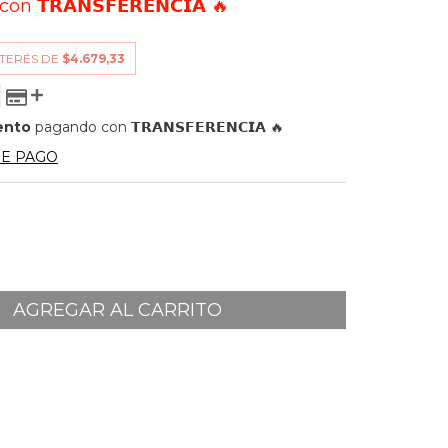
con
𝗧𝗥𝗔𝗡𝗦𝗙𝗘𝗥𝗘𝗡𝗖𝗜𝗔 🔥
NTERÉS DE
$4.679,33
ento
pagando con 𝗧𝗥𝗔𝗡𝗦𝗙𝗘𝗥𝗘𝗡𝗖𝗜𝗔 🔥
DE PAGO