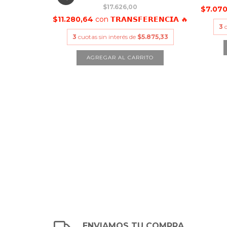
$17.626,00
𝗘𝗡𝗖𝗜𝗔 🔥
$7.07
$11.280,64
con
𝗧𝗥𝗔𝗡𝗦𝗙𝗘𝗥𝗘𝗡𝗖𝗜𝗔 🔥
08,33
3
3
cuotas sin interés de
$5.875,33
ENVIAMOS TU COMPRA