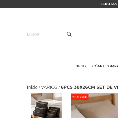
𝟯 𝗖𝗨𝗢𝗧𝗔𝗦
INICIO
CÓMO COMP
Inicio
VARIOS
6PCS 38X26CM SET DE V
/
/
20
%
OFF