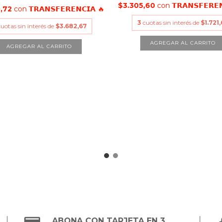
$3.305,60
con
𝗧𝗥𝗔𝗡𝗦𝗙𝗘𝗥𝗘
0,72
con
𝗧𝗥𝗔𝗡𝗦𝗙𝗘𝗥𝗘𝗡𝗖𝗜𝗔 🔥
3
cuotas sin interés de
$1.721
cuotas sin interés de
$3.682,67
AGREGAR AL CARRITO
ABONA CON TARJETA EN 3