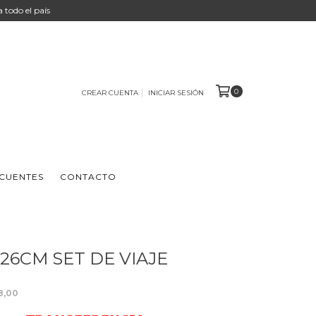
 a todo el país
0
CREAR CUENTA
INICIAR SESIÓN
CUENTES
CONTACTO
X26CM SET DE VIAJE
8,00