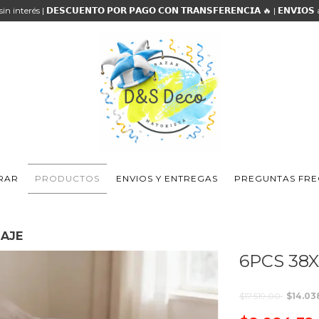
 sin interés | 𝗗𝗘𝗦𝗖𝗨𝗘𝗡𝗧𝗢 𝗣𝗢𝗥 𝗣𝗔𝗚𝗢 𝗖𝗢𝗡 𝗧𝗥𝗔𝗡𝗦𝗙𝗘𝗥𝗘𝗡𝗖𝗜𝗔 🔥 | 𝗘𝗡𝗩𝗜𝗢
RAR
PRODUCTOS
ENVIOS Y ENTREGAS
PREGUNTAS FRE
IAJE
6PCS 38
$17.519,00
$14.03