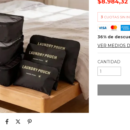
$8.984,32
3
CUOTAS SIN I
36% de descu
VER MEDIOS 
CANTIDAD