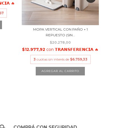
𝗖𝗜𝗔 🔥
$9.879,0
,67
3
cuota
MOPA VERTICAL CON PAÑO + 1
REPUESTO (SIN...
$20.278,00
$12.977,92
con
𝗧𝗥𝗔𝗡𝗦𝗙𝗘𝗥𝗘𝗡𝗖𝗜𝗔 🔥
3
cuotas sin interés de
$6.759,33
COMPRÁ CON SEGURIDAD