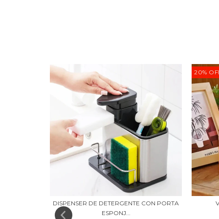
20
%
OF
DISPENSER DE DETERGENTE CON PORTA
ESPONJ...
00