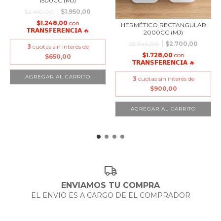
1500CC (MJ)
$2.410,00
$1.950,00
$1.248,00
con
HERMÉTICO RECTANGULAR
𝗧𝗥𝗔𝗡𝗦𝗙𝗘𝗥𝗘𝗡𝗖𝗜𝗔 🔥
2000CC (MJ)
$3.346,00
$2.700,00
3
cuotas sin interés de
$1.728,00
con
$650,00
𝗧𝗥𝗔𝗡𝗦𝗙𝗘𝗥𝗘𝗡𝗖𝗜𝗔 🔥
3
cuotas sin interés de
$900,00
ENVIAMOS TU COMPRA
EL ENVIO ES A CARGO DE EL COMPRADOR