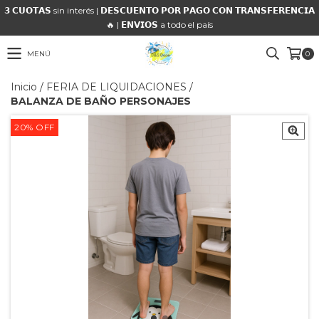
𝟯 𝗖𝗨𝗢𝗧𝗔𝗦 sin interés | 𝗗𝗘𝗦𝗖𝗨𝗘𝗡𝗧𝗢 𝗣𝗢𝗥 𝗣𝗔𝗚𝗢 𝗖𝗢𝗡 𝗧𝗥𝗔𝗡𝗦𝗙𝗘𝗥𝗘𝗡𝗖𝗜𝗔
🔥 | 𝗘𝗡𝗩𝗜𝗢𝗦 a todo el país
MENÚ
0
Inicio
/
FERIA DE LIQUIDACIONES
/
BALANZA DE BAÑO PERSONAJES
20
%
OFF