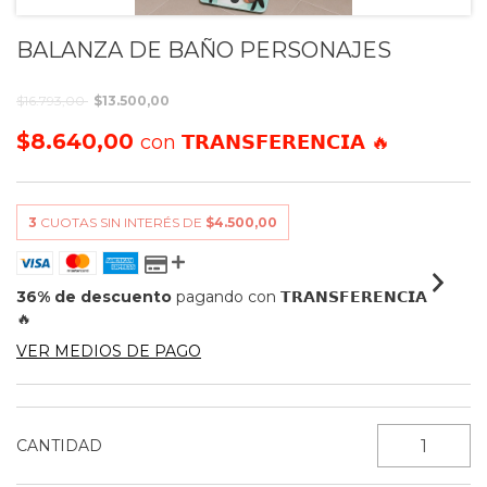
BALANZA DE BAÑO PERSONAJES
$16.793,00
$13.500,00
$8.640,00
con
𝗧𝗥𝗔𝗡𝗦𝗙𝗘𝗥𝗘𝗡𝗖𝗜𝗔 🔥
3
CUOTAS SIN INTERÉS DE
$4.500,00
36% de descuento
pagando con 𝗧𝗥𝗔𝗡𝗦𝗙𝗘𝗥𝗘𝗡𝗖𝗜𝗔
🔥
VER MEDIOS DE PAGO
CANTIDAD