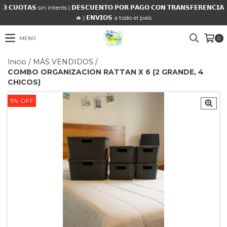
𝟯 𝗖𝗨𝗢𝗧𝗔𝗦 sin interés | 𝗗𝗘𝗦𝗖𝗨𝗘𝗡𝗧𝗢 𝗣𝗢𝗥 𝗣𝗔𝗚𝗢 𝗖𝗢𝗡 𝗧𝗥𝗔𝗡𝗦𝗙𝗘𝗥𝗘𝗡𝗖𝗜𝗔
🔥 | 𝗘𝗡𝗩𝗜𝗢𝗦 a todo el país
MENÚ
0
Inicio
/
MÁS VENDIDOS
/
COMBO ORGANIZACION RATTAN X 6 (2 GRANDE, 4
CHICOS)
5
%
OFF