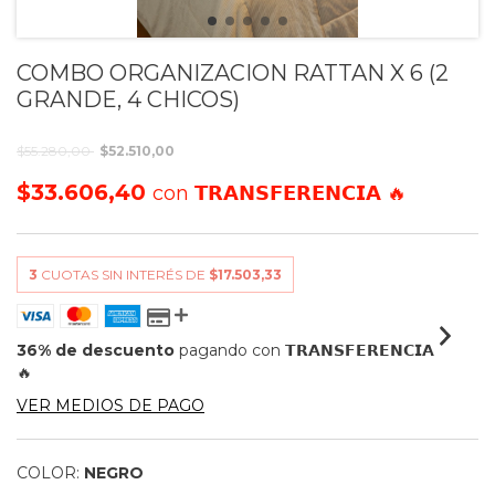
COMBO ORGANIZACION RATTAN X 6 (2
GRANDE, 4 CHICOS)
$55.280,00
$52.510,00
$33.606,40
con
𝗧𝗥𝗔𝗡𝗦𝗙𝗘𝗥𝗘𝗡𝗖𝗜𝗔 🔥
3
CUOTAS SIN INTERÉS DE
$17.503,33
36% de descuento
pagando con 𝗧𝗥𝗔𝗡𝗦𝗙𝗘𝗥𝗘𝗡𝗖𝗜𝗔
🔥
VER MEDIOS DE PAGO
COLOR:
NEGRO