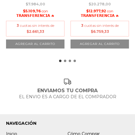
$7.984,00
$20.278,00
$5.109,76
con
$12.977,92
con
𝗧𝗥𝗔𝗡𝗦𝗙𝗘𝗥𝗘𝗡𝗖𝗜𝗔 🔥
𝗧𝗥𝗔𝗡𝗦𝗙𝗘𝗥𝗘𝗡𝗖𝗜𝗔 🔥
3
cuotas sin interés de
3
cuotas sin interés de
$2.661,33
$6.759,33
AGREGAR AL CARRITO
ENVIAMOS TU COMPRA
EL ENVIO ES A CARGO DE EL COMPRADOR
NAVEGACIÓN
Inicio
Cómo Comprar