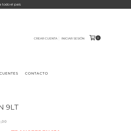
 a todo el país
0
CREAR CUENTA
INICIAR SESIÓN
CUENTES
CONTACTO
N 9LT
0,00