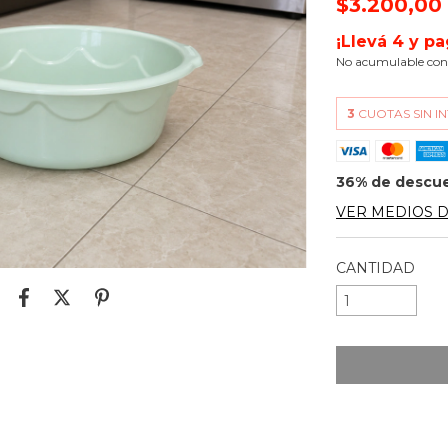
$3.200,0
¡Llevá 4 y pa
No acumulable con
3
CUOTAS SIN I
36% de descu
VER MEDIOS 
CANTIDAD