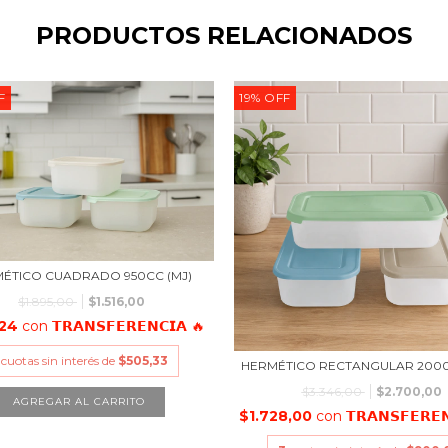
PRODUCTOS RELACIONADOS
F
19
%
OFF
ÉTICO CUADRADO 950CC (MJ)
$1.895,00
$1.516,00
,24
con
𝗧𝗥𝗔𝗡𝗦𝗙𝗘𝗥𝗘𝗡𝗖𝗜𝗔 🔥
cuotas sin interés de
$505,33
HERMÉTICO RECTANGULAR 2000
$3.346,00
$2.700,00
$1.728,00
con
𝗧𝗥𝗔𝗡𝗦𝗙𝗘𝗥𝗘