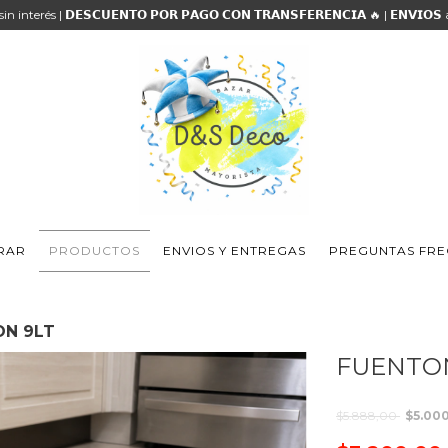
 sin interés | 𝗗𝗘𝗦𝗖𝗨𝗘𝗡𝗧𝗢 𝗣𝗢𝗥 𝗣𝗔𝗚𝗢 𝗖𝗢𝗡 𝗧𝗥𝗔𝗡𝗦𝗙𝗘𝗥𝗘𝗡𝗖𝗜𝗔 🔥 | 𝗘𝗡𝗩𝗜𝗢
RAR
PRODUCTOS
ENVIOS Y ENTREGAS
PREGUNTAS FRE
ON 9LT
FUENTO
$5.888,00
$5.00