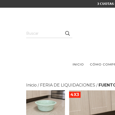
𝟯 𝗖𝗨𝗢𝗧𝗔𝗦
INICIO
CÓMO COMP
Inicio
FERIA DE LIQUIDACIONES
FUENT
/
/
4X3