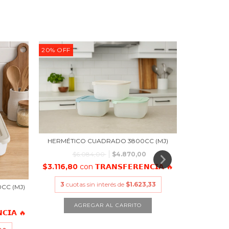
20
%
OFF
20
%
OFF
HERMÉTICO CUADRADO 3800CC (MJ)
CAZ
$6.084,00
$4.870,00
$3.116,80
con
𝗧𝗥𝗔𝗡𝗦𝗙𝗘𝗥𝗘𝗡𝗖𝗜𝗔 🔥
$407,04
3
cuotas sin interés de
$1.623,33
3
cuot
CC (MJ)
𝗖𝗜𝗔 🔥