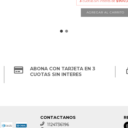
3
cuotas sin interés de
$900,
ABONA CON TARJETA EN 3
CUOTAS SIN INTERES
CONTACTANOS
R
1124736196