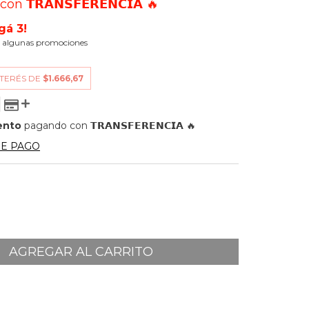
0
con
𝗧𝗥𝗔𝗡𝗦𝗙𝗘𝗥𝗘𝗡𝗖𝗜𝗔 🔥
gá 3!
 algunas promociones
NTERÉS DE
$1.666,67
ento
pagando con 𝗧𝗥𝗔𝗡𝗦𝗙𝗘𝗥𝗘𝗡𝗖𝗜𝗔 🔥
DE PAGO