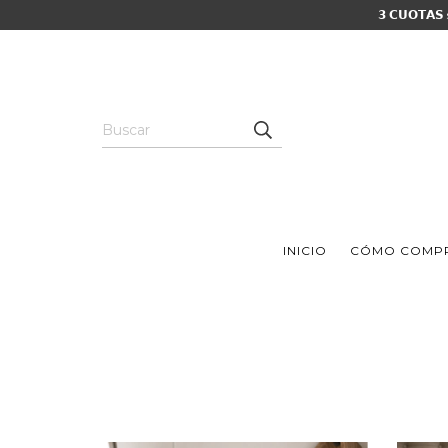
𝟯 𝗖𝗨𝗢𝗧𝗔𝗦
INICIO
CÓMO COMP