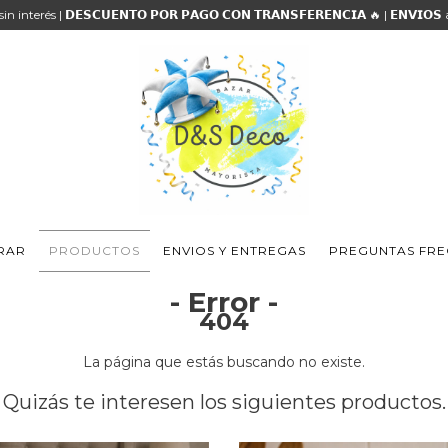
 sin interés | 𝗗𝗘𝗦𝗖𝗨𝗘𝗡𝗧𝗢 𝗣𝗢𝗥 𝗣𝗔𝗚𝗢 𝗖𝗢𝗡 𝗧𝗥𝗔𝗡𝗦𝗙𝗘𝗥𝗘𝗡𝗖𝗜𝗔 🔥 | 𝗘𝗡𝗩𝗜𝗢
RAR
PRODUCTOS
ENVIOS Y ENTREGAS
PREGUNTAS FRE
- Error -
404
La página que estás buscando no existe.
Quizás te interesen los siguientes productos.