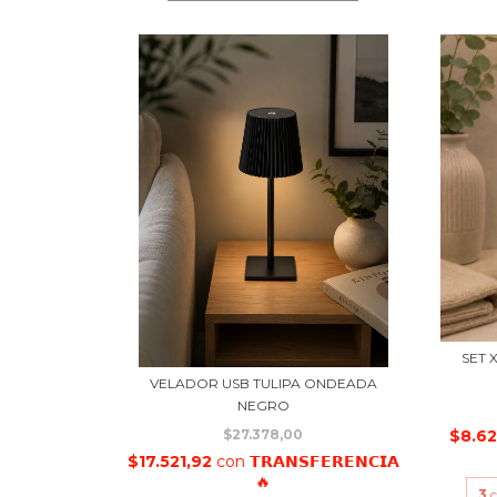
SET 
VELADOR USB TULIPA ONDEADA
NEGRO
$8.6
$27.378,00
$17.521,92
con
𝗧𝗥𝗔𝗡𝗦𝗙𝗘𝗥𝗘𝗡𝗖𝗜𝗔
🔥
3
c