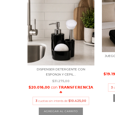
JUEGO
DISPENSER DETERGENTE CON
$19.1
ESPONJA Y CEPIL...
$31.275,00
$20.016,00
con
𝗧𝗥𝗔𝗡𝗦𝗙𝗘𝗥𝗘𝗡𝗖𝗜𝗔
3
🔥
3
cuotas sin interés de
$10.425,00