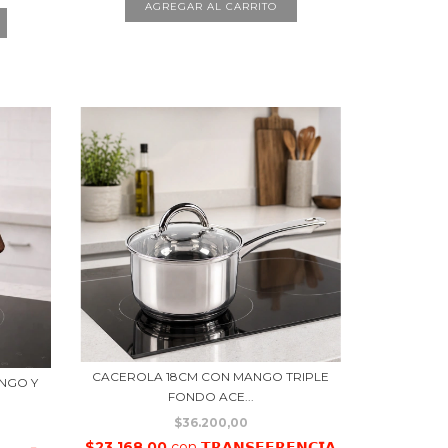
CACEROLA 18CM CON MANGO TRIPLE
ANGO Y
FONDO ACE...
$36.200,00
$23.168,00
con
𝗧𝗥𝗔𝗡𝗦𝗙𝗘𝗥𝗘𝗡𝗖𝗜𝗔