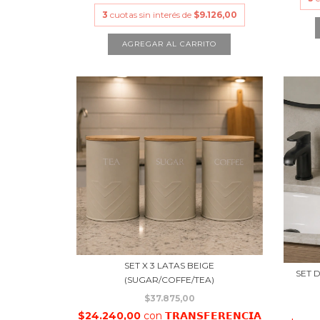
3
cuotas sin interés de
$9.126,00
SET X 3 LATAS BEIGE
SET 
(SUGAR/COFFE/TEA)
$37.875,00
$24.240,00
con
𝗧𝗥𝗔𝗡𝗦𝗙𝗘𝗥𝗘𝗡𝗖𝗜𝗔