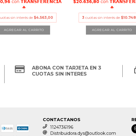
60,96
con
𝗧𝗥𝗔𝗡𝗦𝗙𝗘𝗥𝗘𝗡𝗖𝗜𝗔
$20.636,80
con
𝗧𝗥𝗔𝗡𝗦𝗙𝗘𝗥
🔥
🔥
uotas sin interés de
$4.563,00
3
cuotas sin interés de
$10.748
ABONA CON TARJETA EN 3
CUOTAS SIN INTERES
CONTACTANOS
R
1124736196
Distribuidora.dys@outlook.com