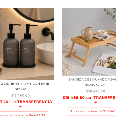
BANDEJA DESAYUNADOR B
X 2 DISPENSER FUME CON BASE
50X30X21CM
NEGRA
$30.420,00
$13.480,00
$19.468,80
con
𝗧𝗥𝗔𝗡𝗦𝗙𝗘𝗥
27,20
con
𝗧𝗥𝗔𝗡𝗦𝗙𝗘𝗥𝗘𝗡𝗖𝗜𝗔
🔥
🔥
3
cuotas sin interés de
$10.140
uotas sin interés de
$4.493,33