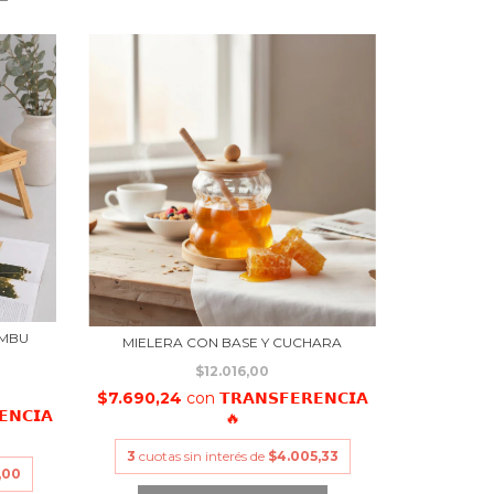
AMBU
MIELERA CON BASE Y CUCHARA
$12.016,00
$7.690,24
con
𝗧𝗥𝗔𝗡𝗦𝗙𝗘𝗥𝗘𝗡𝗖𝗜𝗔
𝗘𝗡𝗖𝗜𝗔
🔥
3
cuotas sin interés de
$4.005,33
,00