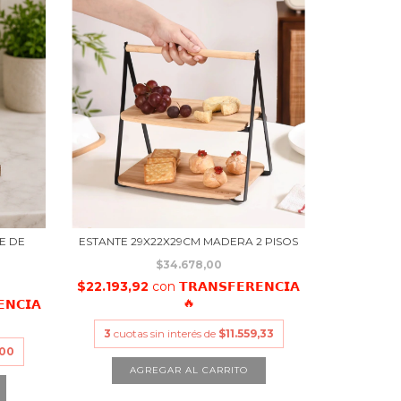
E DE
ESTANTE 29X22X29CM MADERA 2 PISOS
$34.678,00
$22.193,92
con
𝗧𝗥𝗔𝗡𝗦𝗙𝗘𝗥𝗘𝗡𝗖𝗜𝗔
🔥
𝗡𝗖𝗜𝗔
3
cuotas sin interés de
$11.559,33
,00