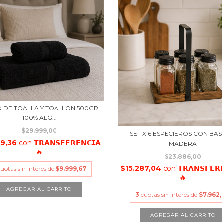
 DE TOALLA Y TOALLON 500GR
100% ALG...
$29.999,00
SET X 6 ESPECIEROS CON BAS
99,36
con
𝗧𝗥𝗔𝗡𝗦𝗙𝗘𝗥𝗘𝗡𝗖𝗜𝗔
MADERA
🔥
$23.886,00
$15.287,04
con
𝗧𝗥𝗔𝗡𝗦𝗙𝗘𝗥
cuotas sin interés de
$9.999,67
🔥
3
cuotas sin interés de
$7.962