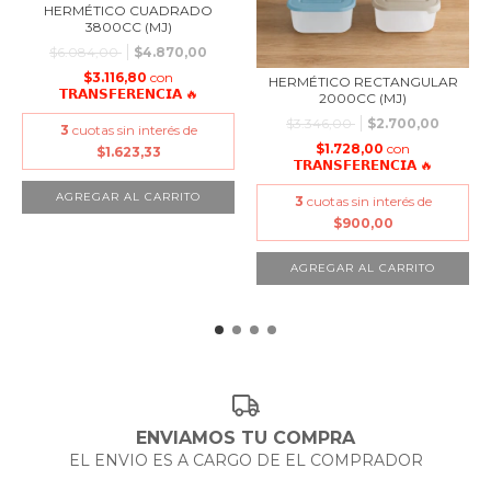
HERMÉTICO CUADRADO
3800CC (MJ)
$6.084,00
$4.870,00
$3.116,80
con
HERMÉTICO RECTANGULAR
𝗧𝗥𝗔𝗡𝗦𝗙𝗘𝗥𝗘𝗡𝗖𝗜𝗔 🔥
2000CC (MJ)
$3.346,00
$2.700,00
3
cuotas sin interés de
$1.728,00
con
$1.623,33
𝗧𝗥𝗔𝗡𝗦𝗙𝗘𝗥𝗘𝗡𝗖𝗜𝗔 🔥
3
cuotas sin interés de
$900,00
ENVIAMOS TU COMPRA
EL ENVIO ES A CARGO DE EL COMPRADOR