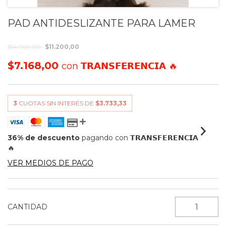
PAD ANTIDESLIZANTE PARA LAMER
$14.960,00
$11.200,00
$7.168,00
con
𝗧𝗥𝗔𝗡𝗦𝗙𝗘𝗥𝗘𝗡𝗖𝗜𝗔 🔥
3
CUOTAS SIN INTERÉS DE
$3.733,33
36% de descuento
pagando con 𝗧𝗥𝗔𝗡𝗦𝗙𝗘𝗥𝗘𝗡𝗖𝗜𝗔
🔥
VER MEDIOS DE PAGO
CANTIDAD