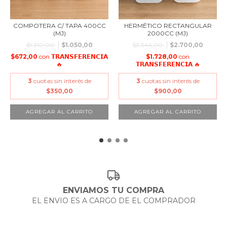
COMPOTERA C/ TAPA 400CC
HERMÉTICO RECTANGULAR
(MJ)
2000CC (MJ)
$1.310,00
$1.050,00
$3.346,00
$2.700,00
$672,00
con
𝗧𝗥𝗔𝗡𝗦𝗙𝗘𝗥𝗘𝗡𝗖𝗜𝗔
$1.728,00
con
🔥
𝗧𝗥𝗔𝗡𝗦𝗙𝗘𝗥𝗘𝗡𝗖𝗜𝗔 🔥
3
cuotas sin interés de
3
cuotas sin interés de
$350,00
$900,00
ENVIAMOS TU COMPRA
EL ENVIO ES A CARGO DE EL COMPRADOR