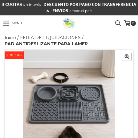
𝟯 𝗖𝗨𝗢𝗧𝗔𝗦 sin interés | 𝗗𝗘𝗦𝗖𝗨𝗘𝗡𝗧𝗢 𝗣𝗢𝗥 𝗣𝗔𝗚𝗢 𝗖𝗢𝗡 𝗧𝗥𝗔𝗡𝗦𝗙𝗘𝗥𝗘𝗡𝗖𝗜𝗔
🔥 | 𝗘𝗡𝗩𝗜𝗢𝗦 a todo el país
MENÚ
0
Inicio
/
FERIA DE LIQUIDACIONES
/
PAD ANTIDESLIZANTE PARA LAMER
25
%
OFF