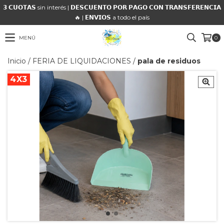
𝟯 𝗖𝗨𝗢𝗧𝗔𝗦 sin interés | 𝗗𝗘𝗦𝗖𝗨𝗘𝗡𝗧𝗢 𝗣𝗢𝗥 𝗣𝗔𝗚𝗢 𝗖𝗢𝗡 𝗧𝗥𝗔𝗡𝗦𝗙𝗘𝗥𝗘𝗡𝗖𝗜𝗔
🔥 | 𝗘𝗡𝗩𝗜𝗢𝗦 a todo el país
MENÚ
0
Inicio
/
FERIA DE LIQUIDACIONES
/
pala de residuos
4X3