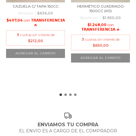
CAZUELA C/ TAPA 150CC
HERMÉTICO CUADRADO
1500CC (MJ)
$795,00
$636,00
$2.410,00
$1.950,00
$407,04
con
𝗧𝗥𝗔𝗡𝗦𝗙𝗘𝗥𝗘𝗡𝗖𝗜𝗔
🔥
$1.248,00
con
𝗧𝗥𝗔𝗡𝗦𝗙𝗘𝗥𝗘𝗡𝗖𝗜𝗔 🔥
3
cuotas sin interés de
3
cuotas sin interés de
$212,00
$650,00
ENVIAMOS TU COMPRA
EL ENVIO ES A CARGO DE EL COMPRADOR