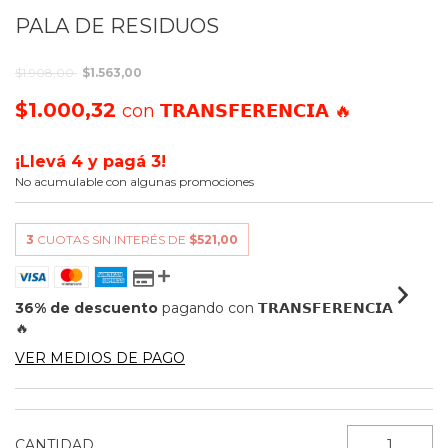
PALA DE RESIDUOS
$1.908,00
$1.563,00
$1.000,32
con
𝗧𝗥𝗔𝗡𝗦𝗙𝗘𝗥𝗘𝗡𝗖𝗜𝗔 🔥
¡Llevá 4 y pagá 3!
No acumulable con algunas promociones
3
CUOTAS SIN INTERÉS DE
$521,00
36% de descuento
pagando con 𝗧𝗥𝗔𝗡𝗦𝗙𝗘𝗥𝗘𝗡𝗖𝗜𝗔
🔥
VER MEDIOS DE PAGO
CANTIDAD