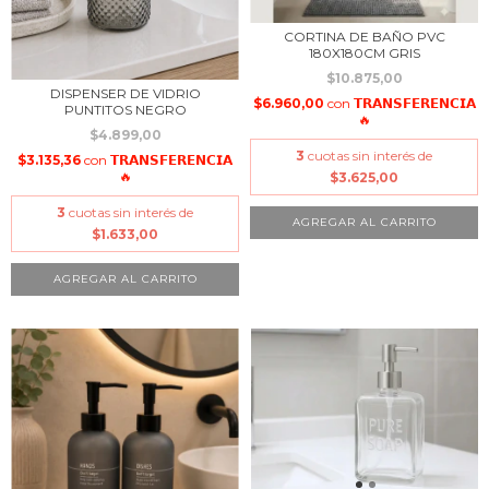
CORTINA DE BAÑO PVC
180X180CM GRIS
$10.875,00
DISPENSER DE VIDRIO
$6.960,00
con
𝗧𝗥𝗔𝗡𝗦𝗙𝗘𝗥𝗘𝗡𝗖𝗜𝗔
PUNTITOS NEGRO
🔥
$4.899,00
3
cuotas sin interés de
$3.135,36
con
𝗧𝗥𝗔𝗡𝗦𝗙𝗘𝗥𝗘𝗡𝗖𝗜𝗔
🔥
$3.625,00
3
cuotas sin interés de
$1.633,00