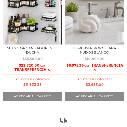
SET X 5 ORGANIZADORES DE
DISPENSER PORCELANA
DUCHA
NUDOS BLANCO
$35.500,00
$10.899,00
$22.720,00
con
$6.975,36
con
𝗧𝗥𝗔𝗡𝗦𝗙𝗘𝗥𝗘𝗡𝗖𝗜𝗔
𝗧𝗥𝗔𝗡𝗦𝗙𝗘𝗥𝗘𝗡𝗖𝗜𝗔 🔥
🔥
3
cuotas sin interés de
3
cuotas sin interés de
$11.833,33
$3.633,00