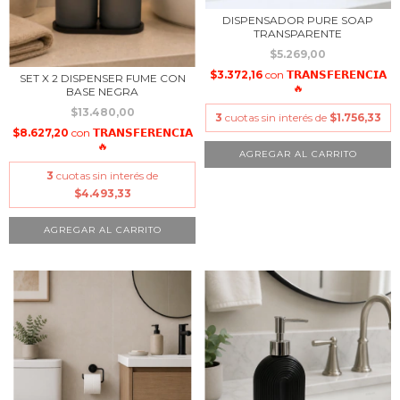
DISPENSADOR PURE SOAP
TRANSPARENTE
$5.269,00
$3.372,16
con
𝗧𝗥𝗔𝗡𝗦𝗙𝗘𝗥𝗘𝗡𝗖𝗜𝗔
SET X 2 DISPENSER FUME CON
🔥
BASE NEGRA
$13.480,00
3
cuotas sin interés de
$1.756,33
$8.627,20
con
𝗧𝗥𝗔𝗡𝗦𝗙𝗘𝗥𝗘𝗡𝗖𝗜𝗔
🔥
3
cuotas sin interés de
$4.493,33