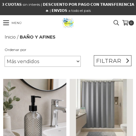
𝟯 𝗖𝗨𝗢𝗧𝗔𝗦 sin interés | 𝗗𝗘𝗦𝗖𝗨𝗘𝗡𝗧𝗢 𝗣𝗢𝗥 𝗣𝗔𝗚𝗢 𝗖𝗢𝗡 𝗧𝗥𝗔𝗡𝗦𝗙𝗘𝗥𝗘𝗡𝗖𝗜𝗔
🔥 | 𝗘𝗡𝗩𝗜𝗢𝗦 a todo el país
MENÚ
0
Inicio
/
BAÑO Y AFINES
Ordenar por
FILTRAR