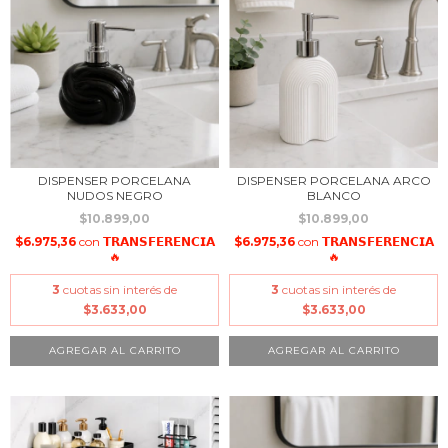
DISPENSER PORCELANA
DISPENSER PORCELANA ARCO
NUDOS NEGRO
BLANCO
$10.899,00
$10.899,00
$6.975,36
con
𝗧𝗥𝗔𝗡𝗦𝗙𝗘𝗥𝗘𝗡𝗖𝗜𝗔
$6.975,36
con
𝗧𝗥𝗔𝗡𝗦𝗙𝗘𝗥𝗘𝗡𝗖𝗜𝗔
🔥
🔥
3
cuotas sin interés de
3
cuotas sin interés de
$3.633,00
$3.633,00