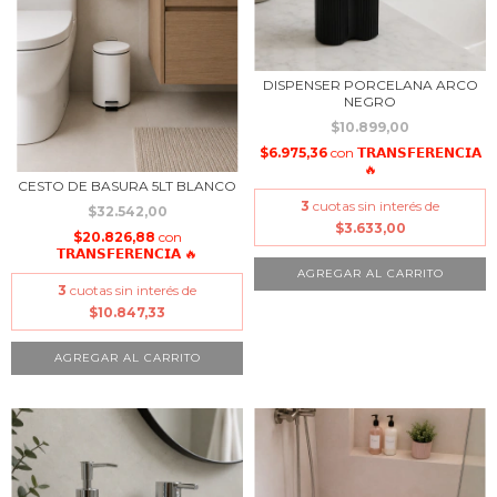
DISPENSER PORCELANA ARCO
NEGRO
$10.899,00
$6.975,36
con
𝗧𝗥𝗔𝗡𝗦𝗙𝗘𝗥𝗘𝗡𝗖𝗜𝗔
🔥
CESTO DE BASURA 5LT BLANCO
3
cuotas sin interés de
$32.542,00
$3.633,00
$20.826,88
con
𝗧𝗥𝗔𝗡𝗦𝗙𝗘𝗥𝗘𝗡𝗖𝗜𝗔 🔥
3
cuotas sin interés de
$10.847,33