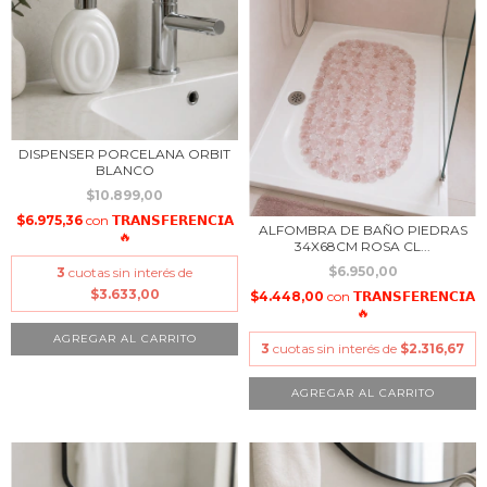
DISPENSER PORCELANA ORBIT
BLANCO
$10.899,00
$6.975,36
con
𝗧𝗥𝗔𝗡𝗦𝗙𝗘𝗥𝗘𝗡𝗖𝗜𝗔
ALFOMBRA DE BAÑO PIEDRAS
🔥
34X68CM ROSA CL...
$6.950,00
3
cuotas sin interés de
$3.633,00
$4.448,00
con
𝗧𝗥𝗔𝗡𝗦𝗙𝗘𝗥𝗘𝗡𝗖𝗜𝗔
🔥
3
cuotas sin interés de
$2.316,67