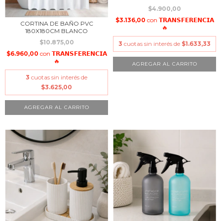
$4.900,00
$3.136,00
con
𝗧𝗥𝗔𝗡𝗦𝗙𝗘𝗥𝗘𝗡𝗖𝗜𝗔
CORTINA DE BAÑO PVC
🔥
180X180CM BLANCO
$10.875,00
3
cuotas sin interés de
$1.633,33
$6.960,00
con
𝗧𝗥𝗔𝗡𝗦𝗙𝗘𝗥𝗘𝗡𝗖𝗜𝗔
🔥
3
cuotas sin interés de
$3.625,00