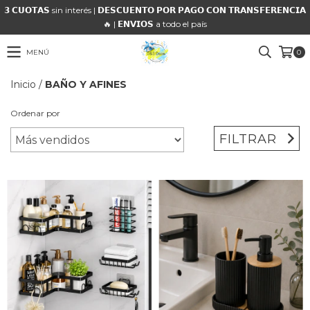
𝟯 𝗖𝗨𝗢𝗧𝗔𝗦 sin interés | 𝗗𝗘𝗦𝗖𝗨𝗘𝗡𝗧𝗢 𝗣𝗢𝗥 𝗣𝗔𝗚𝗢 𝗖𝗢𝗡 𝗧𝗥𝗔𝗡𝗦𝗙𝗘𝗥𝗘𝗡𝗖𝗜𝗔
🔥 | 𝗘𝗡𝗩𝗜𝗢𝗦 a todo el país
MENÚ
0
Inicio
/
BAÑO Y AFINES
Ordenar por
FILTRAR