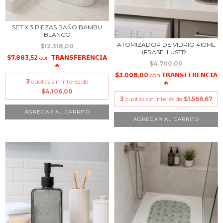
SET X 3 PIEZAS BAÑO BAMBU
BLANCO
ATOMIZADOR DE VIDRIO 410ML
$12.318,00
(FRASE ILUSTR...
$7.883,52
con
𝗧𝗥𝗔𝗡𝗦𝗙𝗘𝗥𝗘𝗡𝗖𝗜𝗔
$4.700,00
🔥
$3.008,00
con
𝗧𝗥𝗔𝗡𝗦𝗙𝗘𝗥𝗘𝗡𝗖𝗜𝗔
3
cuotas sin interés de
🔥
$4.106,00
3
cuotas sin interés de
$1.566,67