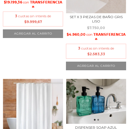
$19.199,36
con
𝗧𝗥𝗔𝗡𝗦𝗙𝗘𝗥𝗘𝗡𝗖𝗜𝗔
🔥
3
cuotas sin interés de
SET X 3 PIEZAS DE BAÑO GRIS
LISO
$9.999,67
$7.750,00
$4.960,00
con
𝗧𝗥𝗔𝗡𝗦𝗙𝗘𝗥𝗘𝗡𝗖𝗜𝗔
🔥
3
cuotas sin interés de
$2.583,33
DISPENSER SOAP AZUL