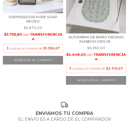
DISPENSADOR PURE SOAP
NEGRO
$5.870,00
$3.756,80
con
𝗧𝗥𝗔𝗡𝗦𝗙𝗘𝗥𝗘𝗡𝗖𝗜𝗔
ALFOMBRA DE BAÑO PIEDRAS
🔥
34X68CM GRIS VE...
$6.950,00
3
cuotas sin interés de
$1.956,67
$4.448,00
con
𝗧𝗥𝗔𝗡𝗦𝗙𝗘𝗥𝗘𝗡𝗖𝗜𝗔
🔥
3
cuotas sin interés de
$2.316,67
ENVIAMOS TU COMPRA
EL ENVIO ES A CARGO DE EL COMPRADOR