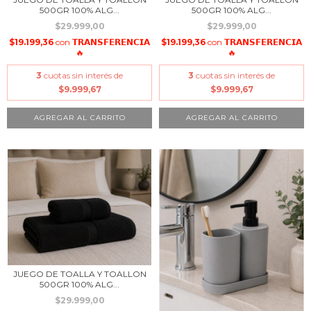
500GR 100% ALG...
500GR 100% ALG...
$29.999,00
$29.999,00
$19.199,36
con
𝗧𝗥𝗔𝗡𝗦𝗙𝗘𝗥𝗘𝗡𝗖𝗜𝗔
$19.199,36
con
𝗧𝗥𝗔𝗡𝗦𝗙𝗘𝗥𝗘𝗡𝗖𝗜𝗔
🔥
🔥
3
cuotas sin interés de
3
cuotas sin interés de
$9.999,67
$9.999,67
JUEGO DE TOALLA Y TOALLON
500GR 100% ALG...
$29.999,00