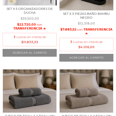
SET X 5 ORGANIZADORES DE
DUCHA
SET X 3 PIEZAS BAÑO BAMBU
NEGRO
$35.500,00
$12.318,00
$22.720,00
con
𝗧𝗥𝗔𝗡𝗦𝗙𝗘𝗥𝗘𝗡𝗖𝗜𝗔 🔥
$7.883,52
con
𝗧𝗥𝗔𝗡𝗦𝗙𝗘𝗥𝗘𝗡𝗖𝗜𝗔
🔥
3
cuotas sin interés de
3
cuotas sin interés de
$11.833,33
$4.106,00
JUEGO DE TOALLA Y TOALLON
JUEGO DE TOALLA Y TOALLON