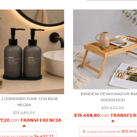
BANDEJA DESAYUNADOR B
X 2 DISPENSER FUME CON BASE
50X30X21CM
NEGRA
$30.420,00
$13.480,00
$19.468,80
con
𝗧𝗥𝗔𝗡𝗦𝗙𝗘𝗥
27,20
con
𝗧𝗥𝗔𝗡𝗦𝗙𝗘𝗥𝗘𝗡𝗖𝗜𝗔
🔥
🔥
3
cuotas sin interés de
$10.140
uotas sin interés de
$4.493,33