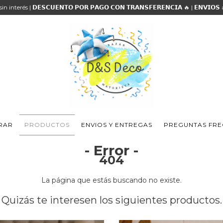
 sin interés | 𝗗𝗘𝗦𝗖𝗨𝗘𝗡𝗧𝗢 𝗣𝗢𝗥 𝗣𝗔𝗚𝗢 𝗖𝗢𝗡 𝗧𝗥𝗔𝗡𝗦𝗙𝗘𝗥𝗘𝗡𝗖𝗜𝗔 🔥 | 𝗘𝗡𝗩𝗜𝗢
RAR
PRODUCTOS
ENVIOS Y ENTREGAS
PREGUNTAS FRE
- Error -
404
La página que estás buscando no existe.
Quizás te interesen los siguientes productos.