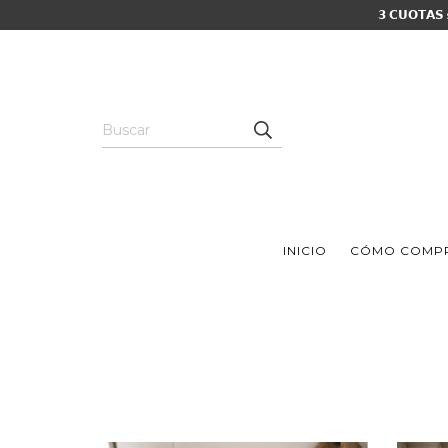
𝟯 𝗖𝗨𝗢𝗧𝗔𝗦
INICIO
CÓMO COMP