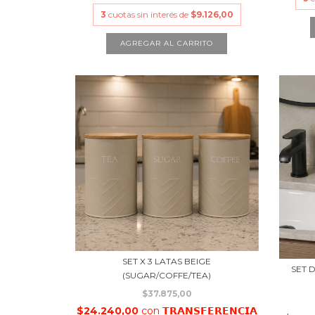
3
cuotas sin interés de
$9.126,00
SET X 3 LATAS BEIGE
SET 
(SUGAR/COFFE/TEA)
$37.875,00
$24.240,00
con
𝗧𝗥𝗔𝗡𝗦𝗙𝗘𝗥𝗘𝗡𝗖𝗜𝗔