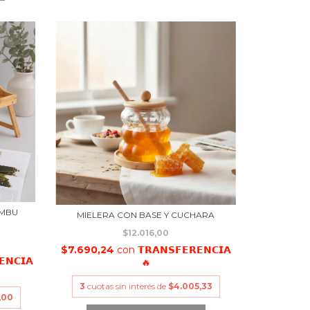
AMBU
MIELERA CON BASE Y CUCHARA
$12.016,00
$7.690,24
con
𝗧𝗥𝗔𝗡𝗦𝗙𝗘𝗥𝗘𝗡𝗖𝗜𝗔
𝗘𝗡𝗖𝗜𝗔
🔥
3
cuotas sin interés de
$4.005,33
,00