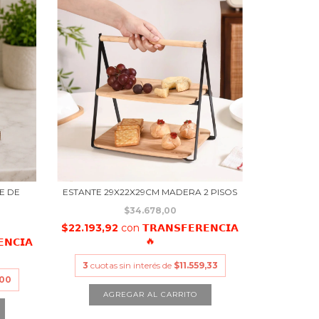
E DE
ESTANTE 29X22X29CM MADERA 2 PISOS
$34.678,00
$22.193,92
con
𝗧𝗥𝗔𝗡𝗦𝗙𝗘𝗥𝗘𝗡𝗖𝗜𝗔
🔥
𝗡𝗖𝗜𝗔
3
cuotas sin interés de
$11.559,33
,00