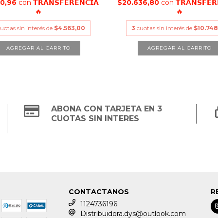
60,96
con
𝗧𝗥𝗔𝗡𝗦𝗙𝗘𝗥𝗘𝗡𝗖𝗜𝗔
$20.636,80
con
𝗧𝗥𝗔𝗡𝗦𝗙𝗘𝗥
🔥
🔥
uotas sin interés de
$4.563,00
3
cuotas sin interés de
$10.748
ABONA CON TARJETA EN 3
CUOTAS SIN INTERES
CONTACTANOS
R
1124736196
Distribuidora.dys@outlook.com