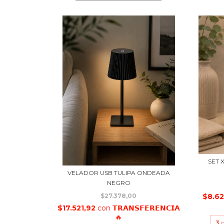
SET 
VELADOR USB TULIPA ONDEADA
NEGRO
$8.6
$27.378,00
$17.521,92
con
𝗧𝗥𝗔𝗡𝗦𝗙𝗘𝗥𝗘𝗡𝗖𝗜𝗔
🔥
3
c