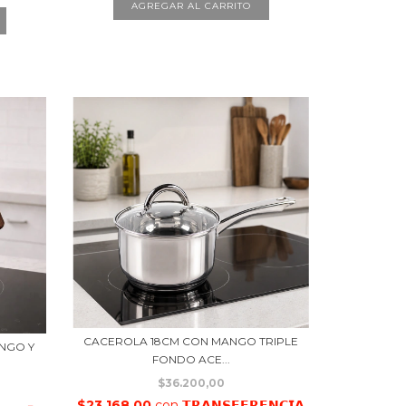
CACEROLA 18CM CON MANGO TRIPLE
ANGO Y
FONDO ACE...
$36.200,00
$23.168,00
con
𝗧𝗥𝗔𝗡𝗦𝗙𝗘𝗥𝗘𝗡𝗖𝗜𝗔