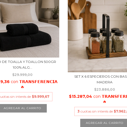
 DE TOALLA Y TOALLON 500GR
100% ALG...
$29.999,00
SET X 6 ESPECIEROS CON BAS
99,36
con
𝗧𝗥𝗔𝗡𝗦𝗙𝗘𝗥𝗘𝗡𝗖𝗜𝗔
MADERA
🔥
$23.886,00
$15.287,04
con
𝗧𝗥𝗔𝗡𝗦𝗙𝗘𝗥
cuotas sin interés de
$9.999,67
🔥
3
cuotas sin interés de
$7.962