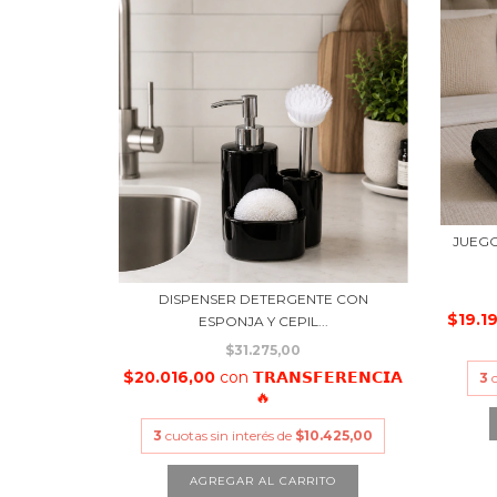
JUEGO
DISPENSER DETERGENTE CON
$19.1
ESPONJA Y CEPIL...
$31.275,00
$20.016,00
con
𝗧𝗥𝗔𝗡𝗦𝗙𝗘𝗥𝗘𝗡𝗖𝗜𝗔
3
🔥
3
cuotas sin interés de
$10.425,00