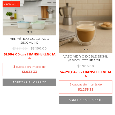
20
%
OFF
HERMÉTICO CUADRADO
2500ML MJ
$3.861,00
$3.100,00
$1.984,00
con
𝗧𝗥𝗔𝗡𝗦𝗙𝗘𝗥𝗘𝗡𝗖𝗜𝗔
VASO VIDRIO DOBLE 250ML
🔥
(PRODUCTO FRAGIL...
$6.706,00
3
cuotas sin interés de
$1.033,33
$4.291,84
con
𝗧𝗥𝗔𝗡𝗦𝗙𝗘𝗥𝗘𝗡𝗖𝗜𝗔
🔥
3
cuotas sin interés de
$2.235,33