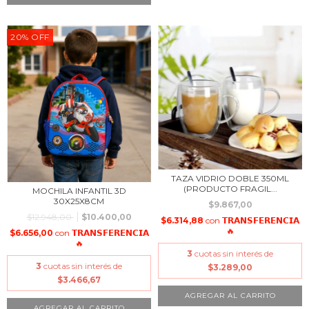
20
%
OFF
TAZA VIDRIO DOBLE 350ML
(PRODUCTO FRAGIL...
MOCHILA INFANTIL 3D
30X25X8CM
$9.867,00
$12.948,00
$10.400,00
$6.314,88
con
𝗧𝗥𝗔𝗡𝗦𝗙𝗘𝗥𝗘𝗡𝗖𝗜𝗔
🔥
$6.656,00
con
𝗧𝗥𝗔𝗡𝗦𝗙𝗘𝗥𝗘𝗡𝗖𝗜𝗔
🔥
3
cuotas sin interés de
3
cuotas sin interés de
$3.289,00
$3.466,67