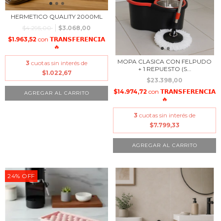
HERMETICO QUALITY 2000ML
$4.295,00
$3.068,00
$1.963,52
con
𝗧𝗥𝗔𝗡𝗦𝗙𝗘𝗥𝗘𝗡𝗖𝗜𝗔
🔥
MOPA CLASICA CON FELPUDO
3
cuotas sin interés de
+ 1 REPUESTO (S...
$1.022,67
$23.398,00
$14.974,72
con
𝗧𝗥𝗔𝗡𝗦𝗙𝗘𝗥𝗘𝗡𝗖𝗜𝗔
🔥
3
cuotas sin interés de
$7.799,33
24
%
OFF