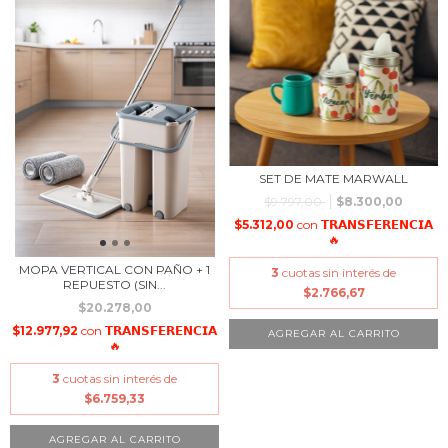
SET DE MATE MARWALL
$9.797,00
$8.300,00
$5.312,00
con
𝗧𝗥𝗔𝗡𝗦𝗙𝗘𝗥𝗘𝗡𝗖𝗜𝗔
🔥
MOPA VERTICAL CON PAÑO + 1
3
cuotas sin interés de
REPUESTO (SIN...
$2.766,67
$20.278,00
$12.977,92
con
𝗧𝗥𝗔𝗡𝗦𝗙𝗘𝗥𝗘𝗡𝗖𝗜𝗔
AGREGAR AL CARRITO
🔥
3
cuotas sin interés de
$6.759,33