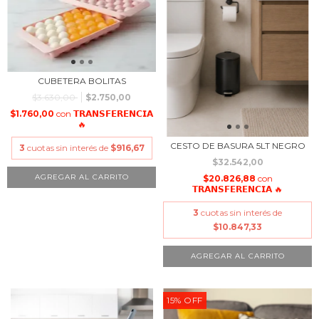
CUBETERA BOLITAS
$3.630,00
$2.750,00
$1.760,00
con
𝗧𝗥𝗔𝗡𝗦𝗙𝗘𝗥𝗘𝗡𝗖𝗜𝗔
🔥
CESTO DE BASURA 5LT NEGRO
3
cuotas sin interés de
$916,67
$32.542,00
$20.826,88
con
𝗧𝗥𝗔𝗡𝗦𝗙𝗘𝗥𝗘𝗡𝗖𝗜𝗔 🔥
3
cuotas sin interés de
$10.847,33
15
%
OFF