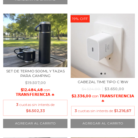
19
%
OFF
SET DE TERMO 500ML Y TAZAS
PARA CAMPING
CABEZAL TIME TIPO C 18W
$19.507,00
$4.524,00
$3.650,00
$12.484,48
con
𝗧𝗥𝗔𝗡𝗦𝗙𝗘𝗥𝗘𝗡𝗖𝗜𝗔 🔥
$2.336,00
con
𝗧𝗥𝗔𝗡𝗦𝗙𝗘𝗥𝗘𝗡𝗖𝗜𝗔
🔥
3
cuotas sin interés de
$6.502,33
3
cuotas sin interés de
$1.216,67