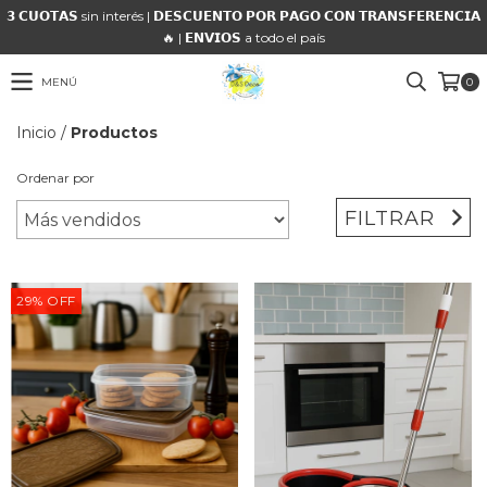
𝟯 𝗖𝗨𝗢𝗧𝗔𝗦 sin interés | 𝗗𝗘𝗦𝗖𝗨𝗘𝗡𝗧𝗢 𝗣𝗢𝗥 𝗣𝗔𝗚𝗢 𝗖𝗢𝗡 𝗧𝗥𝗔𝗡𝗦𝗙𝗘𝗥𝗘𝗡𝗖𝗜𝗔
🔥 | 𝗘𝗡𝗩𝗜𝗢𝗦 a todo el país
MENÚ
0
Inicio
/
Productos
Ordenar por
FILTRAR
29
%
OFF