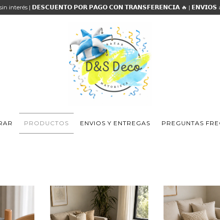
 sin interés | 𝗗𝗘𝗦𝗖𝗨𝗘𝗡𝗧𝗢 𝗣𝗢𝗥 𝗣𝗔𝗚𝗢 𝗖𝗢𝗡 𝗧𝗥𝗔𝗡𝗦𝗙𝗘𝗥𝗘𝗡𝗖𝗜𝗔 🔥 | 𝗘𝗡𝗩𝗜𝗢
RAR
PRODUCTOS
ENVIOS Y ENTREGAS
PREGUNTAS FRE