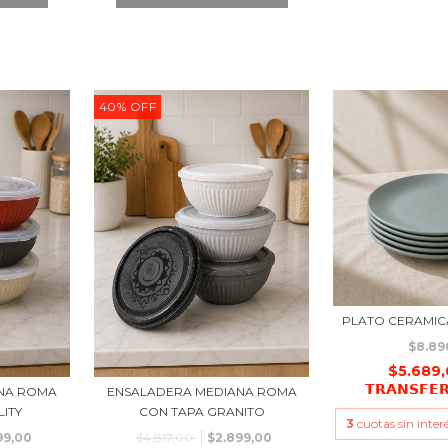
40
%
OFF
PLATO CERAMIC
$8.89
$5.689
𝗧𝗥𝗔𝗡𝗦𝗙𝗘
NA ROMA
ENSALADERA MEDIANA ROMA
ITY
CON TAPA GRANITO
3
cuotas sin inter
99,00
$4.817,00
$2.899,00