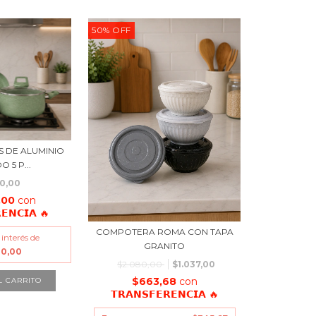
50
%
OFF
S DE ALUMINIO
 5 P...
00,00
,00
con
𝗘𝗡𝗖𝗜𝗔 🔥
COMPOTERA ROMA CON TAPA
 interés de
GRANITO
00,00
$2.080,00
$1.037,00
$663,68
con
𝗧𝗥𝗔𝗡𝗦𝗙𝗘𝗥𝗘𝗡𝗖𝗜𝗔 🔥