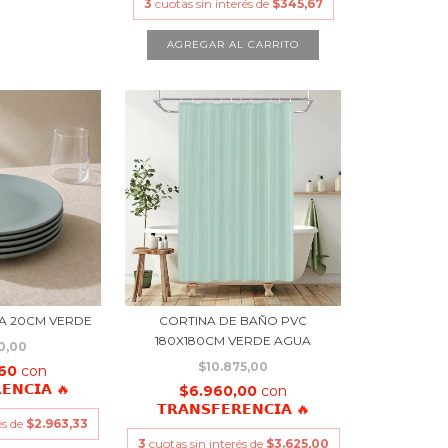
3
cuotas sin interés de
$345,67
A 20CM VERDE
CORTINA DE BAÑO PVC
180X180CM VERDE AGUA
0,00
$10.875,00
,60
con
𝗘𝗡𝗖𝗜𝗔 🔥
$6.960,00
con
𝗧𝗥𝗔𝗡𝗦𝗙𝗘𝗥𝗘𝗡𝗖𝗜𝗔 🔥
és de
$2.963,33
3
cuotas sin interés de
$3.625,00