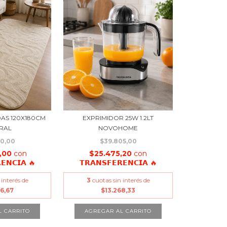
AS 120X180CM
EXPRIMIDOR 25W 1.2LT
RAL
NOVOHOME
00,00
$39.805,00
,00
con
$25.475,20
con
𝗘𝗡𝗖𝗜𝗔 🔥
𝗧𝗥𝗔𝗡𝗦𝗙𝗘𝗥𝗘𝗡𝗖𝗜𝗔 🔥
 interés de
3
cuotas sin interés de
66,67
$13.268,33