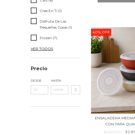
Cars (6)
Cree En Ti (1)
Disfruta De Las
Pequeñas Cosas (1)
40
%
OFF
Frozen (7)
VER TODOS
Precio
DESDE
HASTA
ENSALADERA MEDIA
CON TAPA QUAL
$4.817,00
$2.8