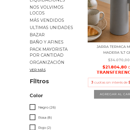
LIQUIDACIONES
NOS VOLVIMOS
LOCOS
MÁS VENDIDOS
ULTIMAS UNIDADES
BAZAR
BAÑO Y AFINES
JARRA TERMICA 
PACK MAYORISTA
MADERA 1LT G
POR CANTIDAD
$34.070,00
ORGANIZACIÓN
$21.804,80
VER MÁS
𝗧𝗥𝗔𝗡𝗦𝗙𝗘𝗥𝗘𝗡
Filtros
3
cuotas sin interés de
Color
Negro (26)
Rosa (8)
Rojo (2)