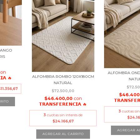
MANGO
RIS
con
ALFOMBRA OND
ALFOMBRA ROMBO 120X180CM
𝗜𝗔 🔥
NATU
NATURAL
$72.5
$11.356,67
$72.500,00
$46.400
$46.400,00
con
𝗧𝗥𝗔𝗡𝗦𝗙𝗘
𝗧𝗥𝗔𝗡𝗦𝗙𝗘𝗥𝗘𝗡𝗖𝗜𝗔 🔥
3
cuotas sin
3
cuotas sin interés de
$24.1
$24.166,67