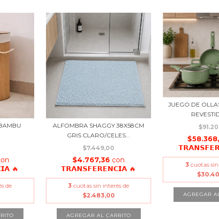
JUEGO DE OLLA
REVESTIDO
 BAMBU
ALFOMBRA SHAGGY 38X58CM
$91.2
GRIS CLARO/CELES...
$58.368
𝗧𝗥𝗔𝗡𝗦𝗙𝗘
$7.449,00
con
$4.767,36
con
3
cuotas sin
𝗜𝗔 🔥
𝗧𝗥𝗔𝗡𝗦𝗙𝗘𝗥𝗘𝗡𝗖𝗜𝗔 🔥
$30.4
és de
3
cuotas sin interés de
$2.483,00