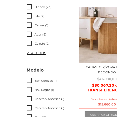
Blanco (23)
Lila (2)
Camel (1)
Azul (6)
Celeste (2)
VER TODOS
CANASTO P/ROPA
Modelo
REDONDO
$46.980,00
Box Cerezas (1)
$30.067,20
𝗧𝗥𝗔𝗡𝗦𝗙𝗘𝗥𝗘𝗡
Box Negro (1)
Capitan America (1)
3
cuotas sin inter
$15.660,00
Capitán America (1)