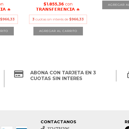
on
$1.855,36
con
𝗜𝗔 🔥
𝗧𝗥𝗔𝗡𝗦𝗙𝗘𝗥𝗘𝗡𝗖𝗜𝗔 🔥
e
$966,33
3
cuotas sin interés de
$966,33
ABONA CON TARJETA EN 3
CUOTAS SIN INTERES
CONTACTANOS
R