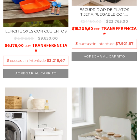
ESCURRIDOR DE PLATOS
TIJERA PLEGABLE CON...
$24.180,00
$23.765,00
$15.209,60
con
𝗧𝗥𝗔𝗡𝗦𝗙𝗘𝗥𝗘𝗡𝗖𝗜𝗔
LUNCH BOXES CON CUBIERTOS
🔥
$12.012,00
$9.650,00
3
cuotas sin interés de
$7.921,67
$6.176,00
con
𝗧𝗥𝗔𝗡𝗦𝗙𝗘𝗥𝗘𝗡𝗖𝗜𝗔
🔥
3
cuotas sin interés de
$3.216,67
AGREGAR AL CARRITO