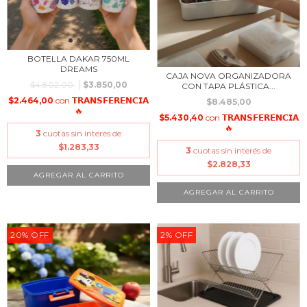
BOTELLA DAKAR 750ML
DREAMS
CAJA NOVA ORGANIZADORA
$4.802,00
$3.850,00
CON TAPA PLÁSTICA...
$2.464,00
con
𝗧𝗥𝗔𝗡𝗦𝗙𝗘𝗥𝗘𝗡𝗖𝗜𝗔
$8.485,00
🔥
$5.430,40
con
𝗧𝗥𝗔𝗡𝗦𝗙𝗘𝗥𝗘𝗡𝗖𝗜𝗔
🔥
3
cuotas sin interés de
$1.283,33
3
cuotas sin interés de
$2.828,33
20
%
OFF
2
%
OFF