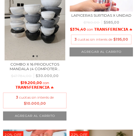
LAPICERAS SURTIDAS X UNIDAD
$780,00
$585,00
$374,40
con
𝗧𝗥𝗔𝗡𝗦𝗙𝗘𝗥𝗘𝗡𝗖𝗜𝗔 🔥
3
cuotas sin interés de
$195,00
COMBO X 16 PRODUCTOS
MANDALA (4 COMPOTER...
$47.784,00
$30.000,00
$19.200,00
con
𝗧𝗥𝗔𝗡𝗦𝗙𝗘𝗥𝗘𝗡𝗖𝗜𝗔 🔥
3
cuotas sin interés de
$10.000,00
20
%
OFF
22
%
OFF