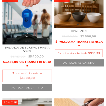
BOWL POKE
$3.600,00
$2.800,00
$1.792,00
con
𝗧𝗥𝗔𝗡𝗦𝗙𝗘𝗥𝗘𝗡𝗖𝗜𝗔
🔥
BALANZA DE EQUIPAJE HASTA
50KG
3
cuotas sin interés de
$933,33
$6.783,00
$5.400,00
$3.456,00
con
𝗧𝗥𝗔𝗡𝗦𝗙𝗘𝗥𝗘𝗡𝗖𝗜𝗔
🔥
3
cuotas sin interés de
$1.800,00
20
%
OFF