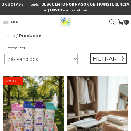
𝟯 𝗖𝗨𝗢𝗧𝗔𝗦 sin interés | 𝗗𝗘𝗦𝗖𝗨𝗘𝗡𝗧𝗢 𝗣𝗢𝗥 𝗣𝗔𝗚𝗢 𝗖𝗢𝗡 𝗧𝗥𝗔𝗡𝗦𝗙𝗘𝗥𝗘𝗡𝗖𝗜𝗔
🔥 | 𝗘𝗡𝗩𝗜𝗢𝗦 a todo el país
MENÚ
0
Inicio
/
Productos
Ordenar por
FILTRAR
20
%
OFF