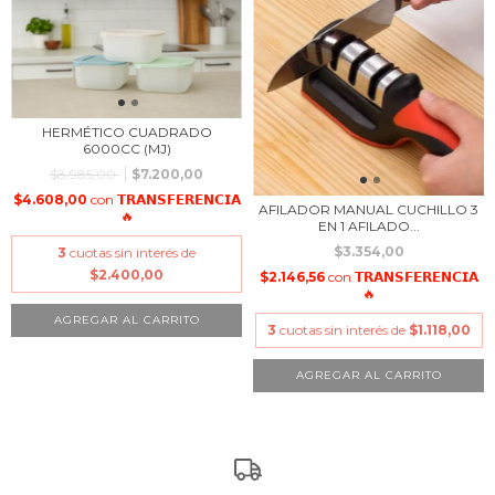
HERMÉTICO CUADRADO
6000CC (MJ)
$8.985,00
$7.200,00
$4.608,00
con
𝗧𝗥𝗔𝗡𝗦𝗙𝗘𝗥𝗘𝗡𝗖𝗜𝗔
AFILADOR MANUAL CUCHILLO 3
🔥
EN 1 AFILADO...
$3.354,00
3
cuotas sin interés de
$2.400,00
$2.146,56
con
𝗧𝗥𝗔𝗡𝗦𝗙𝗘𝗥𝗘𝗡𝗖𝗜𝗔
🔥
3
cuotas sin interés de
$1.118,00