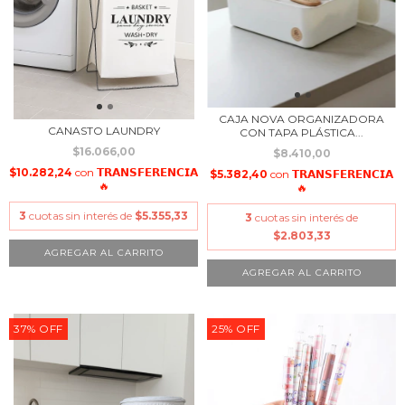
CAJA NOVA ORGANIZADORA
CANASTO LAUNDRY
CON TAPA PLÁSTICA...
$16.066,00
$8.410,00
$10.282,24
con
𝗧𝗥𝗔𝗡𝗦𝗙𝗘𝗥𝗘𝗡𝗖𝗜𝗔
$5.382,40
con
𝗧𝗥𝗔𝗡𝗦𝗙𝗘𝗥𝗘𝗡𝗖𝗜𝗔
🔥
🔥
3
cuotas sin interés de
$5.355,33
3
cuotas sin interés de
$2.803,33
37
%
OFF
25
%
OFF