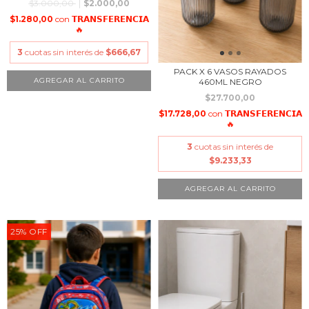
$3.000,00
$2.000,00
$1.280,00
con
𝗧𝗥𝗔𝗡𝗦𝗙𝗘𝗥𝗘𝗡𝗖𝗜𝗔
🔥
3
cuotas sin interés de
$666,67
PACK X 6 VASOS RAYADOS
460ML NEGRO
$27.700,00
$17.728,00
con
𝗧𝗥𝗔𝗡𝗦𝗙𝗘𝗥𝗘𝗡𝗖𝗜𝗔
🔥
3
cuotas sin interés de
$9.233,33
25
%
OFF