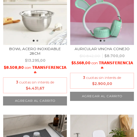
BOWL ACERO INOXIDABLE
AURICULAR VINCHA CONEJO
28CM
$10.842,00
$8.700,00
$13.295,00
$5.568,00
con
𝗧𝗥𝗔𝗡𝗦𝗙𝗘𝗥𝗘𝗡𝗖𝗜𝗔
$8.508,80
con
𝗧𝗥𝗔𝗡𝗦𝗙𝗘𝗥𝗘𝗡𝗖𝗜𝗔
🔥
🔥
3
cuotas sin interés de
3
cuotas sin interés de
$2.900,00
$4.431,67