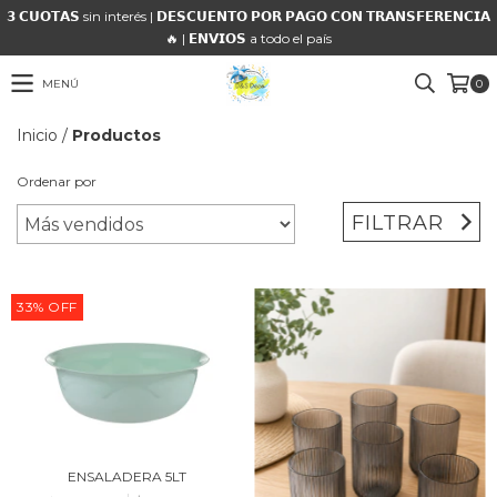
𝟯 𝗖𝗨𝗢𝗧𝗔𝗦 sin interés | 𝗗𝗘𝗦𝗖𝗨𝗘𝗡𝗧𝗢 𝗣𝗢𝗥 𝗣𝗔𝗚𝗢 𝗖𝗢𝗡 𝗧𝗥𝗔𝗡𝗦𝗙𝗘𝗥𝗘𝗡𝗖𝗜𝗔
🔥 | 𝗘𝗡𝗩𝗜𝗢𝗦 a todo el país
MENÚ
0
Inicio
/
Productos
Ordenar por
FILTRAR
33
%
OFF
ENSALADERA 5LT