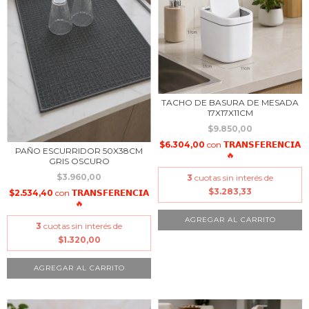
TACHO DE BASURA DE MESADA
17X17X11CM
$9.850,00
$6.304,00
con
𝗧𝗥𝗔𝗡𝗦𝗙𝗘𝗥𝗘𝗡𝗖𝗜𝗔
PAÑO ESCURRIDOR 50X38CM
🔥
GRIS OSCURO
$3.960,00
3
cuotas sin interés de
$3.283,33
$2.534,40
con
𝗧𝗥𝗔𝗡𝗦𝗙𝗘𝗥𝗘𝗡𝗖𝗜𝗔
🔥
3
cuotas sin interés de
$1.320,00