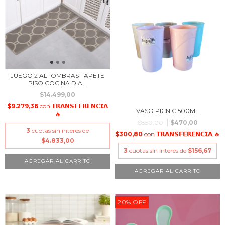
JUEGO 2 ALFOMBRAS TAPETE
PISO COCINA DIA...
$14.499,00
$9.279,36
con
𝗧𝗥𝗔𝗡𝗦𝗙𝗘𝗥𝗘𝗡𝗖𝗜𝗔
VASO PICNIC 500ML
🔥
$850,00
$470,00
3
cuotas sin interés de
$300,80
con
𝗧𝗥𝗔𝗡𝗦𝗙𝗘𝗥𝗘𝗡𝗖𝗜𝗔 🔥
$4.833,00
3
cuotas sin interés de
$156,67
20
%
OFF