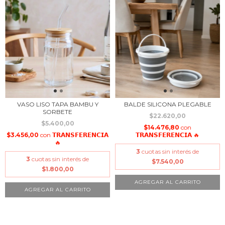
VASO LISO TAPA BAMBU Y
BALDE SILICONA PLEGABLE
SORBETE
$22.620,00
$5.400,00
$14.476,80
con
$3.456,00
con
𝗧𝗥𝗔𝗡𝗦𝗙𝗘𝗥𝗘𝗡𝗖𝗜𝗔
𝗧𝗥𝗔𝗡𝗦𝗙𝗘𝗥𝗘𝗡𝗖𝗜𝗔 🔥
🔥
3
cuotas sin interés de
3
cuotas sin interés de
$7.540,00
$1.800,00