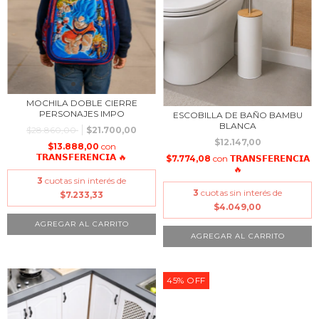
MOCHILA DOBLE CIERRE
PERSONAJES IMPO
ESCOBILLA DE BAÑO BAMBU
BLANCA
$28.860,00
$21.700,00
$12.147,00
$13.888,00
con
𝗧𝗥𝗔𝗡𝗦𝗙𝗘𝗥𝗘𝗡𝗖𝗜𝗔 🔥
$7.774,08
con
𝗧𝗥𝗔𝗡𝗦𝗙𝗘𝗥𝗘𝗡𝗖𝗜𝗔
🔥
3
cuotas sin interés de
3
cuotas sin interés de
$7.233,33
$4.049,00
45
%
OFF